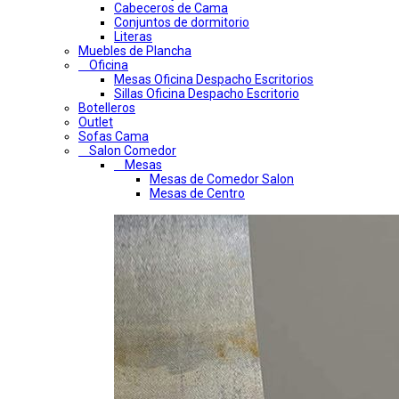
Cabeceros de Cama
Conjuntos de dormitorio
Literas
Muebles de Plancha
Oficina
Mesas Oficina Despacho Escritorios
Sillas Oficina Despacho Escritorio
Botelleros
Outlet
Sofas Cama
Salon Comedor
Mesas
Mesas de Comedor Salon
Mesas de Centro