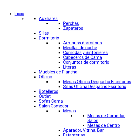
Comprar por categorías
Inicio
Auxiliares
Perchas
Zapateros
Sillas
Dormitorio
Armarios dormitorio
Mesillas de noche
Comodas y Sinfonieres
Cabeceros de Cama
Conjuntos de dormitorio
Literas
Muebles de Plancha
Oficina
Mesas Oficina Despacho Escritorios
Sillas Oficina Despacho Escritorio
Botelleros
Outlet
Sofas Cama
Salon Comedor
Mesas
Mesas de Comedor
Salon
Mesas de Centro
Aparador, Vitrina, Bar
Estanterias