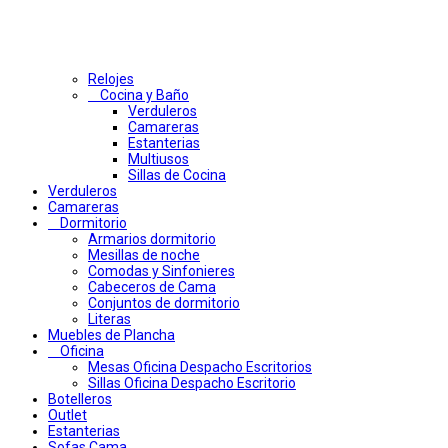
Relojes
Cocina y Baño
Verduleros
Camareras
Estanterias
Multiusos
Sillas de Cocina
Verduleros
Camareras
Dormitorio
Armarios dormitorio
Mesillas de noche
Comodas y Sinfonieres
Cabeceros de Cama
Conjuntos de dormitorio
Literas
Muebles de Plancha
Oficina
Mesas Oficina Despacho Escritorios
Sillas Oficina Despacho Escritorio
Botelleros
Outlet
Estanterias
Sofas Cama