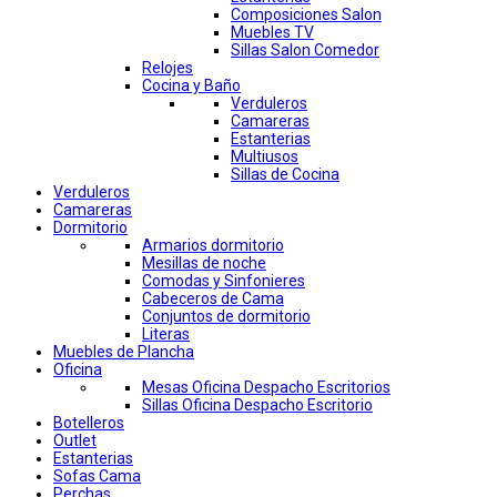
Composiciones Salon
Muebles TV
Sillas Salon Comedor
Relojes
Cocina y Baño
Verduleros
Camareras
Estanterias
Multiusos
Sillas de Cocina
Verduleros
Camareras
Dormitorio
Armarios dormitorio
Mesillas de noche
Comodas y Sinfonieres
Cabeceros de Cama
Conjuntos de dormitorio
Literas
Muebles de Plancha
Oficina
Mesas Oficina Despacho Escritorios
Sillas Oficina Despacho Escritorio
Botelleros
Outlet
Estanterias
Sofas Cama
Perchas