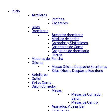
Comprar por categorías
Inicio
Auxiliares
Perchas
Zapateros
Sillas
Dormitorio
Armarios dormitorio
Mesillas de noche
Comodas y Sinfonieres
Cabeceros de Cama
Conjuntos de dormitorio
Literas
Muebles de Plancha
Oficina
Mesas Oficina Despacho Escritorios
Sillas Oficina Despacho Escritorio
Botelleros
Outlet
Sofas Cama
Salon Comedor
Mesas
Mesas de Comedor
Salon
Mesas de Centro
Aparador, Vitrina, Bar
Estanterias