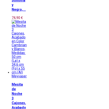
Sonoma
y
Negro,...
74,90 €
Meyvaser
Mesita
de
Noche
3
Cajones,
Acabado