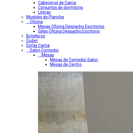
Cabeceros de Cama
Conjuntos de dormitorio
Literas
Muebles de Plancha
Oficina
Mesas Oficina Despacho Escritorios
Sillas Oficina Despacho Escritorio
Botelleros
Outlet
Sofas Cama
Salon Comedor
Mesas
Mesas de Comedor Salon
Mesas de Centro