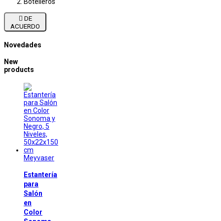
Botelleros

DE
ACUERDO
Novedades
New
products
Meyvaser
Estantería
para
Salón
en
Color