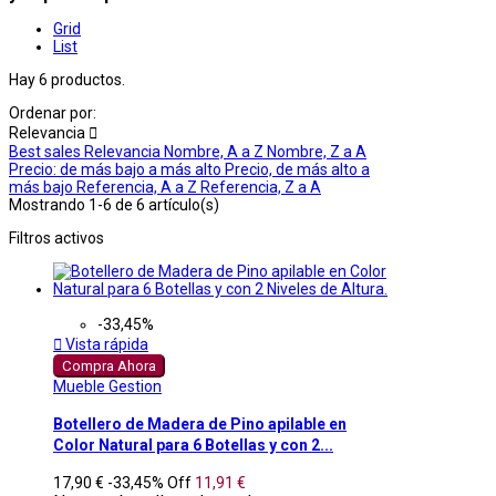
Grid
List
Hay 6 productos.
Ordenar por:
Relevancia

Best sales
Relevancia
Nombre, A a Z
Nombre, Z a A
Precio: de más bajo a más alto
Precio, de más alto a
más bajo
Referencia, A a Z
Referencia, Z a A
Mostrando 1-6 de 6 artículo(s)
Filtros activos
-33,45%

Vista rápida
Compra Ahora
Mueble Gestion
Botellero de Madera de Pino apilable en
Color Natural para 6 Botellas y con 2...
17,90 €
-33,45%
Off
11,91 €