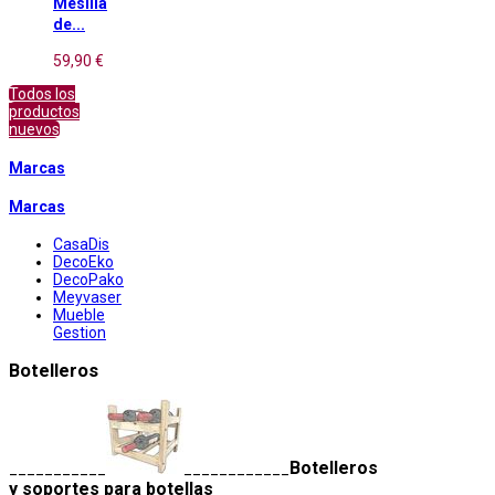
Mesilla
de...
59,90 €
Todos los
productos
nuevos
Marcas
Marcas
CasaDis
DecoEko
DecoPako
Meyvaser
Mueble
Gestion
Botelleros
Botelleros
___________
____________
y soportes para botellas