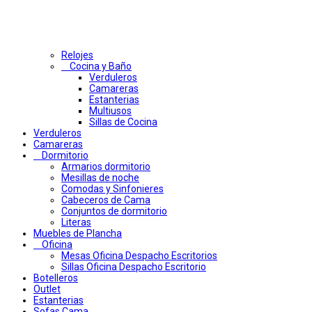
Relojes
Cocina y Baño
Verduleros
Camareras
Estanterias
Multiusos
Sillas de Cocina
Verduleros
Camareras
Dormitorio
Armarios dormitorio
Mesillas de noche
Comodas y Sinfonieres
Cabeceros de Cama
Conjuntos de dormitorio
Literas
Muebles de Plancha
Oficina
Mesas Oficina Despacho Escritorios
Sillas Oficina Despacho Escritorio
Botelleros
Outlet
Estanterias
Sofas Cama