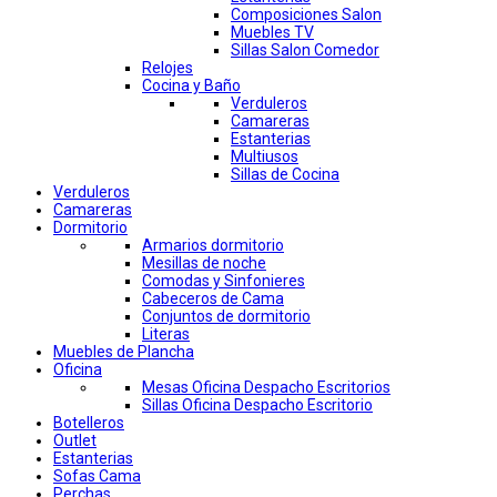
Composiciones Salon
Muebles TV
Sillas Salon Comedor
Relojes
Cocina y Baño
Verduleros
Camareras
Estanterias
Multiusos
Sillas de Cocina
Verduleros
Camareras
Dormitorio
Armarios dormitorio
Mesillas de noche
Comodas y Sinfonieres
Cabeceros de Cama
Conjuntos de dormitorio
Literas
Muebles de Plancha
Oficina
Mesas Oficina Despacho Escritorios
Sillas Oficina Despacho Escritorio
Botelleros
Outlet
Estanterias
Sofas Cama
Perchas