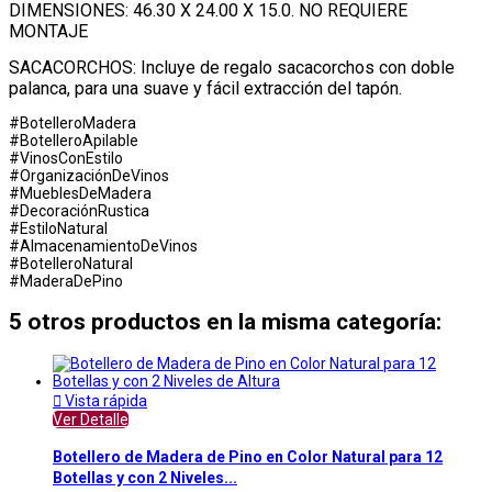
DIMENSIONES: 46.30 X 24.00 X 15.0. NO REQUIERE
MONTAJE
SACACORCHOS: Incluye de regalo sacacorchos con doble
palanca, para una suave y fácil extracción del tapón.
#BotelleroMadera
#BotelleroApilable
#VinosConEstilo
#OrganizaciónDeVinos
#MueblesDeMadera
#DecoraciónRustica
#EstiloNatural
#AlmacenamientoDeVinos
#BotelleroNatural
#MaderaDePino
5 otros productos en la misma categoría:

Vista rápida
Ver Detalle
Botellero de Madera de Pino en Color Natural para 12
Botellas y con 2 Niveles...