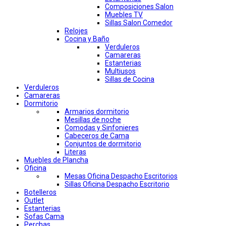
Composiciones Salon
Muebles TV
Sillas Salon Comedor
Relojes
Cocina y Baño
Verduleros
Camareras
Estanterias
Multiusos
Sillas de Cocina
Verduleros
Camareras
Dormitorio
Armarios dormitorio
Mesillas de noche
Comodas y Sinfonieres
Cabeceros de Cama
Conjuntos de dormitorio
Literas
Muebles de Plancha
Oficina
Mesas Oficina Despacho Escritorios
Sillas Oficina Despacho Escritorio
Botelleros
Outlet
Estanterias
Sofas Cama
Perchas