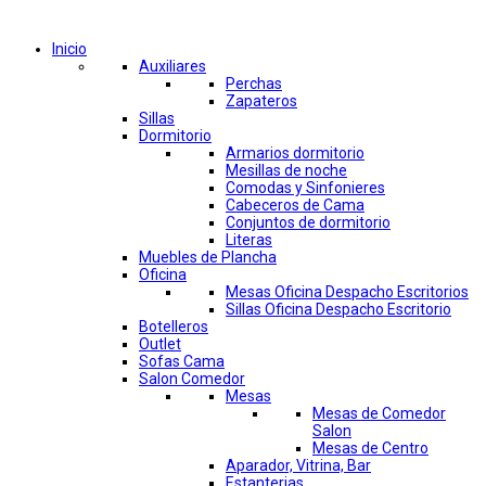
Comprar por categorías
Inicio
Auxiliares
Perchas
Zapateros
Sillas
Dormitorio
Armarios dormitorio
Mesillas de noche
Comodas y Sinfonieres
Cabeceros de Cama
Conjuntos de dormitorio
Literas
Muebles de Plancha
Oficina
Mesas Oficina Despacho Escritorios
Sillas Oficina Despacho Escritorio
Botelleros
Outlet
Sofas Cama
Salon Comedor
Mesas
Mesas de Comedor
Salon
Mesas de Centro
Aparador, Vitrina, Bar
Estanterias