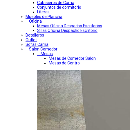
Cabeceros de Cama
Conjuntos de dormitorio
Literas
Muebles de Plancha
Oficina
Mesas Oficina Despacho Escritorios
Sillas Oficina Despacho Escritorio
Botelleros
Outlet
Sofas Cama
Salon Comedor
Mesas
Mesas de Comedor Salon
Mesas de Centro