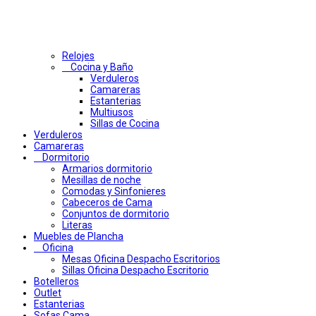
Relojes
Cocina y Baño
Verduleros
Camareras
Estanterias
Multiusos
Sillas de Cocina
Verduleros
Camareras
Dormitorio
Armarios dormitorio
Mesillas de noche
Comodas y Sinfonieres
Cabeceros de Cama
Conjuntos de dormitorio
Literas
Muebles de Plancha
Oficina
Mesas Oficina Despacho Escritorios
Sillas Oficina Despacho Escritorio
Botelleros
Outlet
Estanterias
Sofas Cama