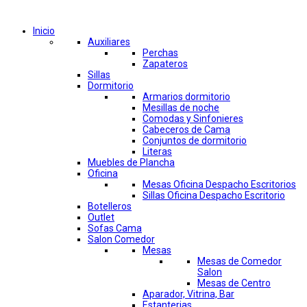
Comprar por categorías
Inicio
Auxiliares
Perchas
Zapateros
Sillas
Dormitorio
Armarios dormitorio
Mesillas de noche
Comodas y Sinfonieres
Cabeceros de Cama
Conjuntos de dormitorio
Literas
Muebles de Plancha
Oficina
Mesas Oficina Despacho Escritorios
Sillas Oficina Despacho Escritorio
Botelleros
Outlet
Sofas Cama
Salon Comedor
Mesas
Mesas de Comedor
Salon
Mesas de Centro
Aparador, Vitrina, Bar
Estanterias