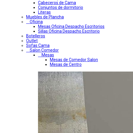
Cabeceros de Cama
Conjuntos de dormitorio
Literas
Muebles de Plancha
Oficina
Mesas Oficina Despacho Escritorios
Sillas Oficina Despacho Escritorio
Botelleros
Outlet
Sofas Cama
Salon Comedor
Mesas
Mesas de Comedor Salon
Mesas de Centro