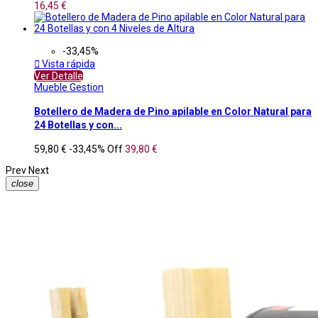
16,45 €
-33,45%

Vista rápida
Ver Detalle
Mueble Gestion
Botellero de Madera de Pino apilable en Color Natural para
24 Botellas y con...
59,80 €
-33,45%
Off
39,80 €
Prev
Next
close