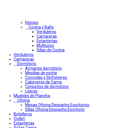
Relojes
Cocina y Baño
Verduleros
Camareras
Estanterias
Multiusos
Sillas de Cocina
Verduleros
Camareras
Dormitorio
Armarios dormitorio
Mesillas de noche
Comodas y Sinfonieres
Cabeceros de Cama
Conjuntos de dormitorio
Literas
Muebles de Plancha
Oficina
Mesas Oficina Despacho Escritorios
Sillas Oficina Despacho Escritorio
Botelleros
Outlet
Estanterias
Sofas Cama