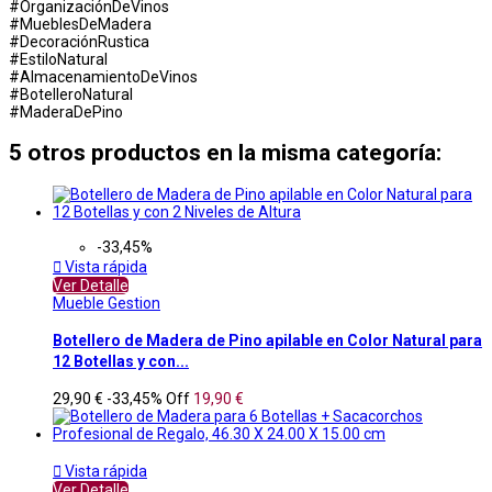
#OrganizaciónDeVinos
#MueblesDeMadera
#DecoraciónRustica
#EstiloNatural
#AlmacenamientoDeVinos
#BotelleroNatural
#MaderaDePino
5 otros productos en la misma categoría:
-33,45%

Vista rápida
Ver Detalle
Mueble Gestion
Botellero de Madera de Pino apilable en Color Natural para
12 Botellas y con...
29,90 €
-33,45%
Off
19,90 €

Vista rápida
Ver Detalle