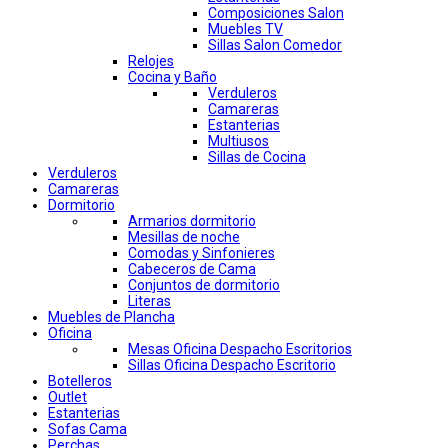
Composiciones Salon
Muebles TV
Sillas Salon Comedor
Relojes
Cocina y Baño
Verduleros
Camareras
Estanterias
Multiusos
Sillas de Cocina
Verduleros
Camareras
Dormitorio
Armarios dormitorio
Mesillas de noche
Comodas y Sinfonieres
Cabeceros de Cama
Conjuntos de dormitorio
Literas
Muebles de Plancha
Oficina
Mesas Oficina Despacho Escritorios
Sillas Oficina Despacho Escritorio
Botelleros
Outlet
Estanterias
Sofas Cama
Perchas