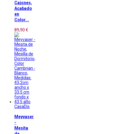
Cajones,
Acabado
en
Color...
89,90 €
CasaDis
Meyvaser
-
Mesita
de