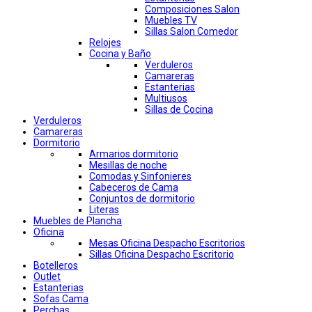
Composiciones Salon
Muebles TV
Sillas Salon Comedor
Relojes
Cocina y Baño
Verduleros
Camareras
Estanterias
Multiusos
Sillas de Cocina
Verduleros
Camareras
Dormitorio
Armarios dormitorio
Mesillas de noche
Comodas y Sinfonieres
Cabeceros de Cama
Conjuntos de dormitorio
Literas
Muebles de Plancha
Oficina
Mesas Oficina Despacho Escritorios
Sillas Oficina Despacho Escritorio
Botelleros
Outlet
Estanterias
Sofas Cama
Perchas