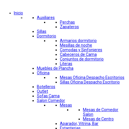
Comprar por categorías
Inicio
Auxiliares
Perchas
Zapateros
Sillas
Dormitorio
Armarios dormitorio
Mesillas de noche
Comodas y Sinfonieres
Cabeceros de Cama
Conjuntos de dormitorio
Literas
Muebles de Plancha
Oficina
Mesas Oficina Despacho Escritorios
Sillas Oficina Despacho Escritorio
Botelleros
Outlet
Sofas Cama
Salon Comedor
Mesas
Mesas de Comedor
Salon
Mesas de Centro
Aparador, Vitrina, Bar
Estanterias