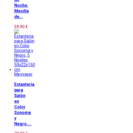
Noche,
Mesilla
de...
59,90 €
Meyvaser
Estantería
para
Salón
en
Color
Sonoma
y
Negro,...