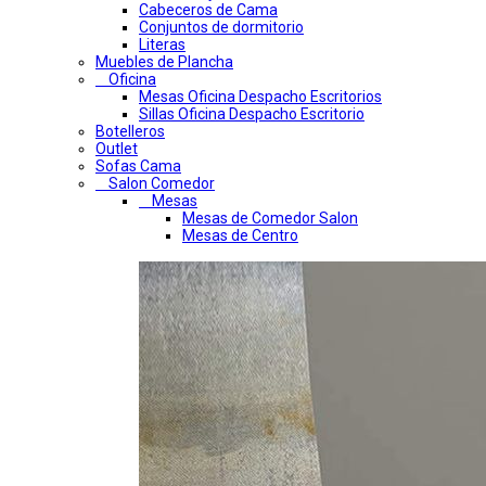
Cabeceros de Cama
Conjuntos de dormitorio
Literas
Muebles de Plancha
Oficina
Mesas Oficina Despacho Escritorios
Sillas Oficina Despacho Escritorio
Botelleros
Outlet
Sofas Cama
Salon Comedor
Mesas
Mesas de Comedor Salon
Mesas de Centro