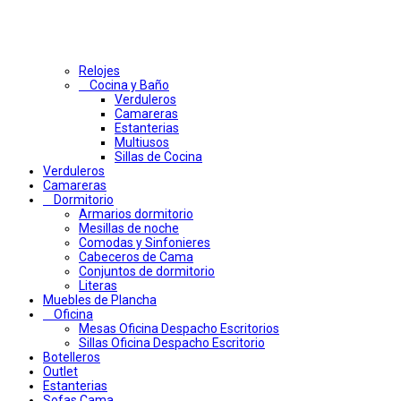
Relojes
Cocina y Baño
Verduleros
Camareras
Estanterias
Multiusos
Sillas de Cocina
Verduleros
Camareras
Dormitorio
Armarios dormitorio
Mesillas de noche
Comodas y Sinfonieres
Cabeceros de Cama
Conjuntos de dormitorio
Literas
Muebles de Plancha
Oficina
Mesas Oficina Despacho Escritorios
Sillas Oficina Despacho Escritorio
Botelleros
Outlet
Estanterias
Sofas Cama