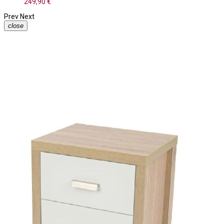
249,90 €
Prev
Next
close