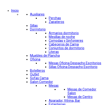
Comprar por categorías
Inicio
Auxiliares
Perchas
Zapateros
Sillas
Dormitorio
Armarios dormitorio
Mesillas de noche
Comodas y Sinfonieres
Cabeceros de Cama
Conjuntos de dormitorio
Literas
Muebles de Plancha
Oficina
Mesas Oficina Despacho Escritorios
Sillas Oficina Despacho Escritorio
Botelleros
Outlet
Sofas Cama
Salon Comedor
Mesas
Mesas de Comedor
Salon
Mesas de Centro
Aparador, Vitrina, Bar
Estanterias