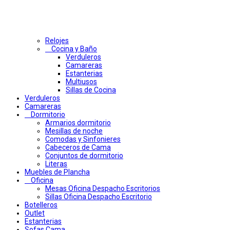
Relojes
Cocina y Baño
Verduleros
Camareras
Estanterias
Multiusos
Sillas de Cocina
Verduleros
Camareras
Dormitorio
Armarios dormitorio
Mesillas de noche
Comodas y Sinfonieres
Cabeceros de Cama
Conjuntos de dormitorio
Literas
Muebles de Plancha
Oficina
Mesas Oficina Despacho Escritorios
Sillas Oficina Despacho Escritorio
Botelleros
Outlet
Estanterias
Sofas Cama