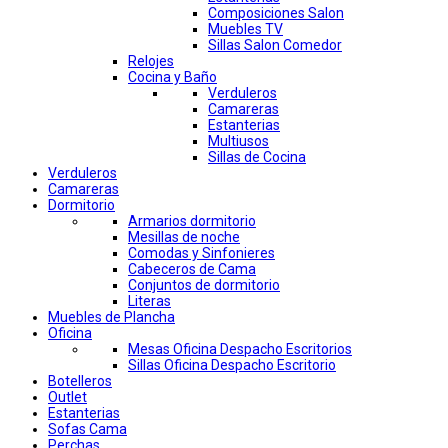
Composiciones Salon
Muebles TV
Sillas Salon Comedor
Relojes
Cocina y Baño
Verduleros
Camareras
Estanterias
Multiusos
Sillas de Cocina
Verduleros
Camareras
Dormitorio
Armarios dormitorio
Mesillas de noche
Comodas y Sinfonieres
Cabeceros de Cama
Conjuntos de dormitorio
Literas
Muebles de Plancha
Oficina
Mesas Oficina Despacho Escritorios
Sillas Oficina Despacho Escritorio
Botelleros
Outlet
Estanterias
Sofas Cama
Perchas