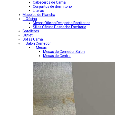
Cabeceros de Cama
Conjuntos de dormitorio
Literas
Muebles de Plancha
Oficina
Mesas Oficina Despacho Escritorios
Sillas Oficina Despacho Escritorio
Botelleros
Outlet
Sofas Cama
Salon Comedor
Mesas
Mesas de Comedor Salon
Mesas de Centro