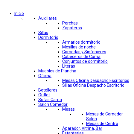
Comprar por categorías
Inicio
Auxiliares
Perchas
Zapateros
Sillas
Dormitorio
Armarios dormitorio
Mesillas de noche
Comodas y Sinfonieres
Cabeceros de Cama
Conjuntos de dormitorio
Literas
Muebles de Plancha
Oficina
Mesas Oficina Despacho Escritorios
Sillas Oficina Despacho Escritorio
Botelleros
Outlet
Sofas Cama
Salon Comedor
Mesas
Mesas de Comedor
Salon
Mesas de Centro
Aparador, Vitrina, Bar
Estanterias