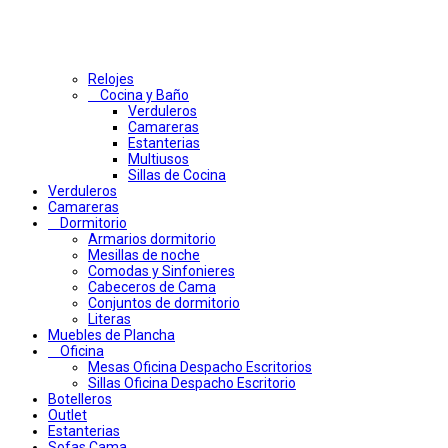
Relojes
Cocina y Baño
Verduleros
Camareras
Estanterias
Multiusos
Sillas de Cocina
Verduleros
Camareras
Dormitorio
Armarios dormitorio
Mesillas de noche
Comodas y Sinfonieres
Cabeceros de Cama
Conjuntos de dormitorio
Literas
Muebles de Plancha
Oficina
Mesas Oficina Despacho Escritorios
Sillas Oficina Despacho Escritorio
Botelleros
Outlet
Estanterias
Sofas Cama