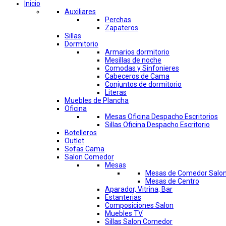
Inicio
Auxiliares
Perchas
Zapateros
Sillas
Dormitorio
Armarios dormitorio
Mesillas de noche
Comodas y Sinfonieres
Cabeceros de Cama
Conjuntos de dormitorio
Literas
Muebles de Plancha
Oficina
Mesas Oficina Despacho Escritorios
Sillas Oficina Despacho Escritorio
Botelleros
Outlet
Sofas Cama
Salon Comedor
Mesas
Mesas de Comedor Salo
Mesas de Centro
Aparador, Vitrina, Bar
Estanterias
Composiciones Salon
Muebles TV
Sillas Salon Comedor