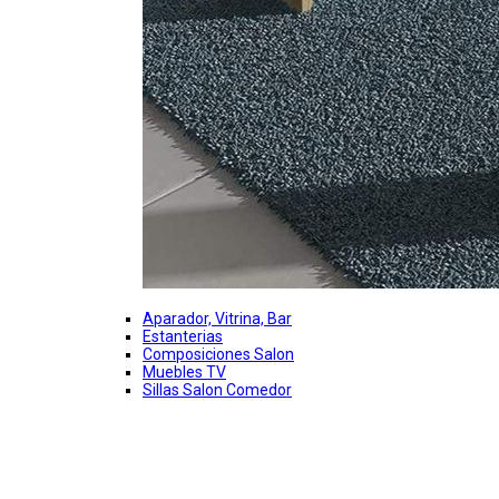
Aparador, Vitrina, Bar
Estanterias
Composiciones Salon
Muebles TV
Sillas Salon Comedor