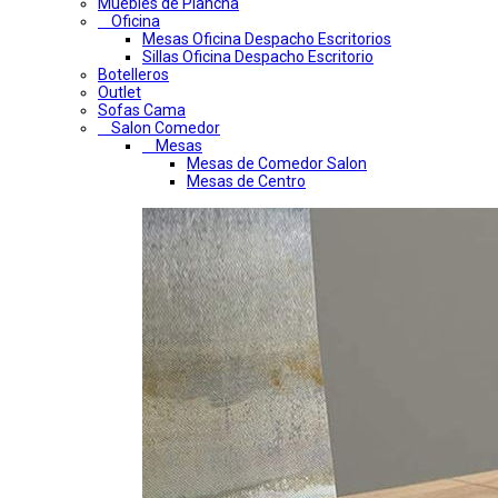
Muebles de Plancha
Oficina
Mesas Oficina Despacho Escritorios
Sillas Oficina Despacho Escritorio
Botelleros
Outlet
Sofas Cama
Salon Comedor
Mesas
Mesas de Comedor Salon
Mesas de Centro