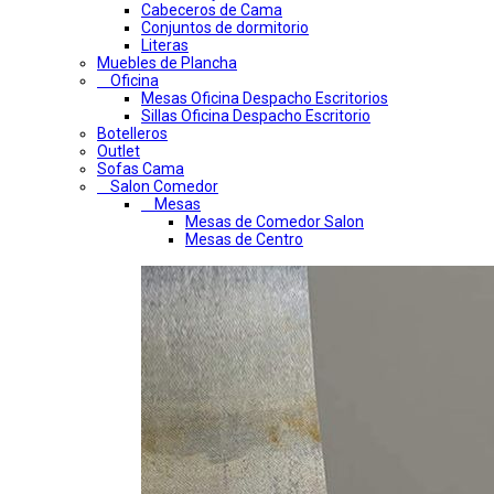
Cabeceros de Cama
Conjuntos de dormitorio
Literas
Muebles de Plancha
Oficina
Mesas Oficina Despacho Escritorios
Sillas Oficina Despacho Escritorio
Botelleros
Outlet
Sofas Cama
Salon Comedor
Mesas
Mesas de Comedor Salon
Mesas de Centro