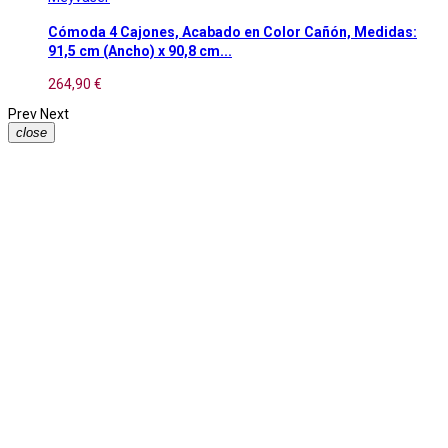
Cómoda 4 Cajones, Acabado en Color Cañón, Medidas:
91,5 cm (Ancho) x 90,8 cm...
264,90 €
Prev
Next
close