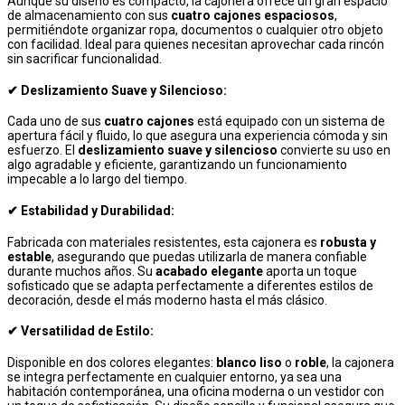
Aunque su diseño es compacto, la cajonera ofrece un gran espacio
de almacenamiento con sus
cuatro cajones espaciosos
,
permitiéndote organizar ropa, documentos o cualquier otro objeto
con facilidad. Ideal para quienes necesitan aprovechar cada rincón
sin sacrificar funcionalidad.
✔
Deslizamiento Suave y Silencioso
:
Cada uno de sus
cuatro cajones
está equipado con un sistema de
apertura fácil y fluido, lo que asegura una experiencia cómoda y sin
esfuerzo. El
deslizamiento suave y silencioso
convierte su uso en
algo agradable y eficiente, garantizando un funcionamiento
impecable a lo largo del tiempo.
✔
Estabilidad y Durabilidad
:
Fabricada con materiales resistentes, esta cajonera es
robusta y
estable
, asegurando que puedas utilizarla de manera confiable
durante muchos años. Su
acabado elegante
aporta un toque
sofisticado que se adapta perfectamente a diferentes estilos de
decoración, desde el más moderno hasta el más clásico.
✔
Versatilidad de Estilo
:
Disponible en dos colores elegantes:
blanco liso
o
roble
, la cajonera
se integra perfectamente en cualquier entorno, ya sea una
habitación contemporánea, una oficina moderna o un vestidor con