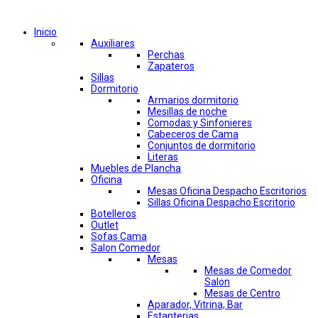
Comprar por categorías
Inicio
Auxiliares
Perchas
Zapateros
Sillas
Dormitorio
Armarios dormitorio
Mesillas de noche
Comodas y Sinfonieres
Cabeceros de Cama
Conjuntos de dormitorio
Literas
Muebles de Plancha
Oficina
Mesas Oficina Despacho Escritorios
Sillas Oficina Despacho Escritorio
Botelleros
Outlet
Sofas Cama
Salon Comedor
Mesas
Mesas de Comedor
Salon
Mesas de Centro
Aparador, Vitrina, Bar
Estanterias