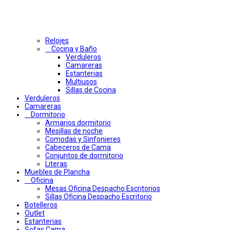
Relojes
Cocina y Baño
Verduleros
Camareras
Estanterias
Multiusos
Sillas de Cocina
Verduleros
Camareras
Dormitorio
Armarios dormitorio
Mesillas de noche
Comodas y Sinfonieres
Cabeceros de Cama
Conjuntos de dormitorio
Literas
Muebles de Plancha
Oficina
Mesas Oficina Despacho Escritorios
Sillas Oficina Despacho Escritorio
Botelleros
Outlet
Estanterias
Sofas Cama