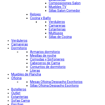
Composiciones Salon
Muebles TV
Sillas Salon Comedor
Relojes
Cocina y Baño
Verduleros
Camareras
Estanterias
Multiusos
Sillas de Cocina
Verduleros
Camareras
Dormitorio
Armarios dormitorio
Mesillas de noche
Comodas y Sinfonieres
Cabeceros de Cama
Conjuntos de dormitorio
Literas
Muebles de Plancha
Oficina
Mesas Oficina Despacho Escritorios
Sillas Oficina Despacho Escritorio
Botelleros
Outlet
Estanterias
Sofas Cama
Perchas