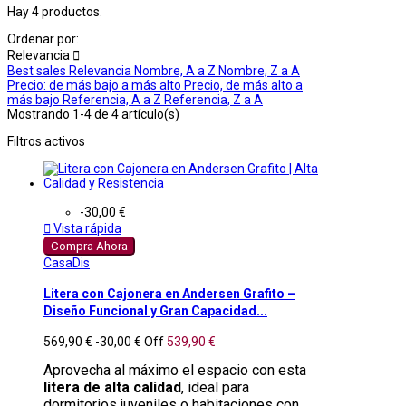
Hay 4 productos.
Ordenar por:
Relevancia

Best sales
Relevancia
Nombre, A a Z
Nombre, Z a A
Precio: de más bajo a más alto
Precio, de más alto a
más bajo
Referencia, A a Z
Referencia, Z a A
Mostrando 1-4 de 4 artículo(s)
Filtros activos
-30,00 €

Vista rápida
Compra Ahora
CasaDis
Litera con Cajonera en Andersen Grafito –
Diseño Funcional y Gran Capacidad...
569,90 €
-30,00 €
Off
539,90 €
Aprovecha al máximo el espacio con esta
litera de alta calidad
, ideal para
dormitorios juveniles o habitaciones con