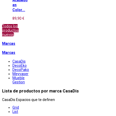
en
Color...
89,90 €
Todos los
productos
nuevos
Marcas
Marcas
CasaDis
DecoEko
DecoPako
Meyvaser
Mueble
Gestion
Lista de productos por marca CasaDis
CasaDis Espacios que te definen
Grid
List