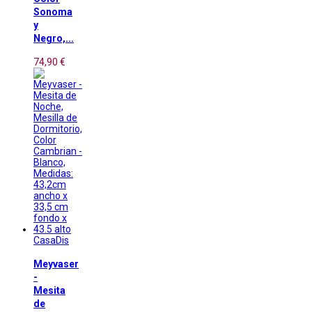
Sonoma
y
Negro,...
74,90 €
CasaDis
Meyvaser
-
Mesita
de