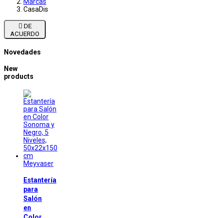
Marcas
CasaDis

DE
ACUERDO
Novedades
New
products
Meyvaser
Estantería
para
Salón
en
Color