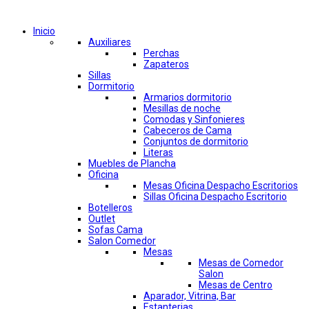
Comprar por categorías
Inicio
Auxiliares
Perchas
Zapateros
Sillas
Dormitorio
Armarios dormitorio
Mesillas de noche
Comodas y Sinfonieres
Cabeceros de Cama
Conjuntos de dormitorio
Literas
Muebles de Plancha
Oficina
Mesas Oficina Despacho Escritorios
Sillas Oficina Despacho Escritorio
Botelleros
Outlet
Sofas Cama
Salon Comedor
Mesas
Mesas de Comedor
Salon
Mesas de Centro
Aparador, Vitrina, Bar
Estanterias