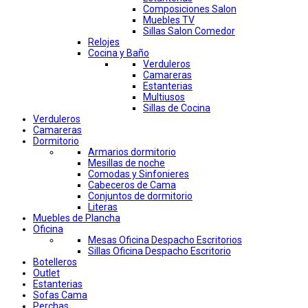
Composiciones Salon
Muebles TV
Sillas Salon Comedor
Relojes
Cocina y Baño
Verduleros
Camareras
Estanterias
Multiusos
Sillas de Cocina
Verduleros
Camareras
Dormitorio
Armarios dormitorio
Mesillas de noche
Comodas y Sinfonieres
Cabeceros de Cama
Conjuntos de dormitorio
Literas
Muebles de Plancha
Oficina
Mesas Oficina Despacho Escritorios
Sillas Oficina Despacho Escritorio
Botelleros
Outlet
Estanterias
Sofas Cama
Perchas