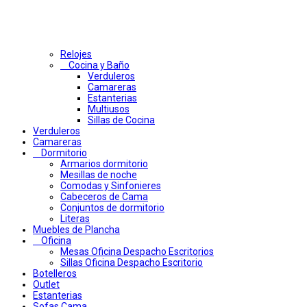
Relojes
Cocina y Baño
Verduleros
Camareras
Estanterias
Multiusos
Sillas de Cocina
Verduleros
Camareras
Dormitorio
Armarios dormitorio
Mesillas de noche
Comodas y Sinfonieres
Cabeceros de Cama
Conjuntos de dormitorio
Literas
Muebles de Plancha
Oficina
Mesas Oficina Despacho Escritorios
Sillas Oficina Despacho Escritorio
Botelleros
Outlet
Estanterias
Sofas Cama