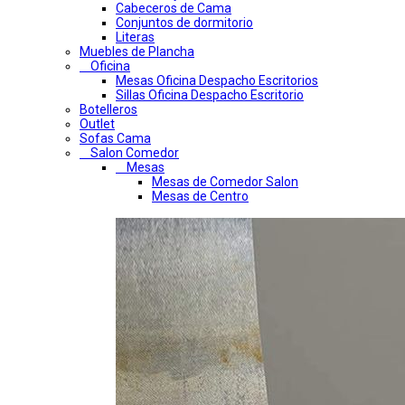
Cabeceros de Cama
Conjuntos de dormitorio
Literas
Muebles de Plancha
Oficina
Mesas Oficina Despacho Escritorios
Sillas Oficina Despacho Escritorio
Botelleros
Outlet
Sofas Cama
Salon Comedor
Mesas
Mesas de Comedor Salon
Mesas de Centro