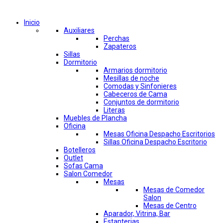
Comprar por categorías
Inicio
Auxiliares
Perchas
Zapateros
Sillas
Dormitorio
Armarios dormitorio
Mesillas de noche
Comodas y Sinfonieres
Cabeceros de Cama
Conjuntos de dormitorio
Literas
Muebles de Plancha
Oficina
Mesas Oficina Despacho Escritorios
Sillas Oficina Despacho Escritorio
Botelleros
Outlet
Sofas Cama
Salon Comedor
Mesas
Mesas de Comedor
Salon
Mesas de Centro
Aparador, Vitrina, Bar
Estanterias