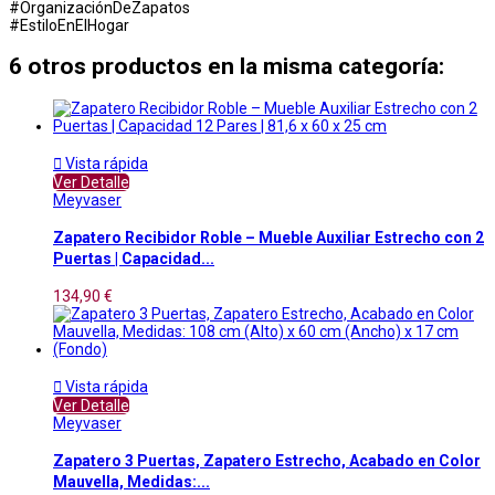
#OrganizaciónDeZapatos
#EstiloEnElHogar
6 otros productos en la misma categoría:

Vista rápida
Ver Detalle
Meyvaser
Zapatero Recibidor Roble – Mueble Auxiliar Estrecho con 2
Puertas | Capacidad...
134,90 €

Vista rápida
Ver Detalle
Meyvaser
Zapatero 3 Puertas, Zapatero Estrecho, Acabado en Color
Mauvella, Medidas:...