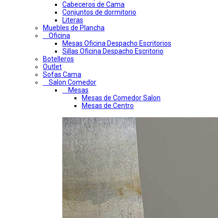
Cabeceros de Cama
Conjuntos de dormitorio
Literas
Muebles de Plancha
Oficina
Mesas Oficina Despacho Escritorios
Sillas Oficina Despacho Escritorio
Botelleros
Outlet
Sofas Cama
Salon Comedor
Mesas
Mesas de Comedor Salon
Mesas de Centro