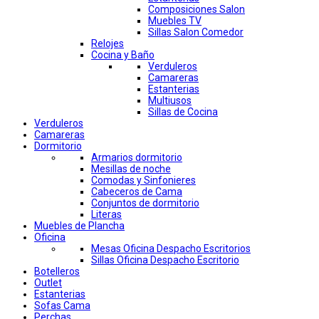
Composiciones Salon
Muebles TV
Sillas Salon Comedor
Relojes
Cocina y Baño
Verduleros
Camareras
Estanterias
Multiusos
Sillas de Cocina
Verduleros
Camareras
Dormitorio
Armarios dormitorio
Mesillas de noche
Comodas y Sinfonieres
Cabeceros de Cama
Conjuntos de dormitorio
Literas
Muebles de Plancha
Oficina
Mesas Oficina Despacho Escritorios
Sillas Oficina Despacho Escritorio
Botelleros
Outlet
Estanterias
Sofas Cama
Perchas