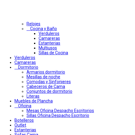
Relojes
Cocina y Baño
Verduleros
Camareras
Estanterias
Multiusos
Sillas de Cocina
Verduleros
Camareras
Dormitorio
Armarios dormitorio
Mesillas de noche
Comodas y Sinfonieres
Cabeceros de Cama
Conjuntos de dormitorio
Literas
Muebles de Plancha
Oficina
Mesas Oficina Despacho Escritorios
Sillas Oficina Despacho Escritorio
Botelleros
Outlet
Estanterias
Sofas Cama