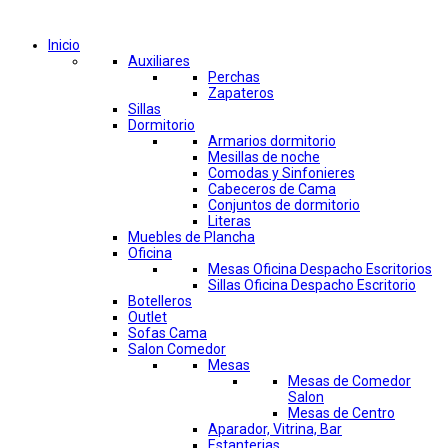
Comprar por categorías
Inicio
Auxiliares
Perchas
Zapateros
Sillas
Dormitorio
Armarios dormitorio
Mesillas de noche
Comodas y Sinfonieres
Cabeceros de Cama
Conjuntos de dormitorio
Literas
Muebles de Plancha
Oficina
Mesas Oficina Despacho Escritorios
Sillas Oficina Despacho Escritorio
Botelleros
Outlet
Sofas Cama
Salon Comedor
Mesas
Mesas de Comedor
Salon
Mesas de Centro
Aparador, Vitrina, Bar
Estanterias