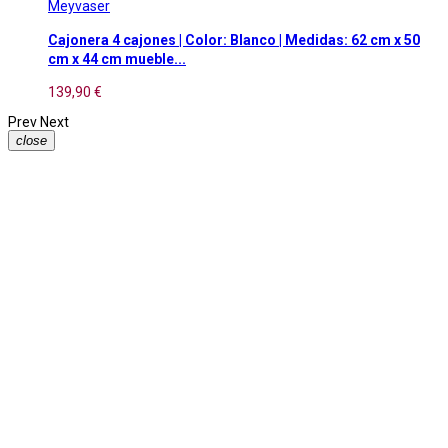
Meyvaser
Cajonera 4 cajones | Color: Blanco | Medidas: 62 cm x 50
cm x 44 cm mueble...
139,90 €
Prev
Next
close