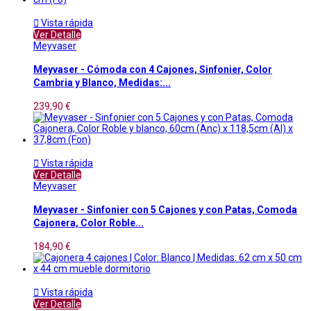

Vista rápida
Ver Detalle
Meyvaser
Meyvaser - Cómoda con 4 Cajones, Sinfonier, Color
Cambria y Blanco, Medidas:...
239,90 €

Vista rápida
Ver Detalle
Meyvaser
Meyvaser - Sinfonier con 5 Cajones y con Patas, Comoda
Cajonera, Color Roble...
184,90 €

Vista rápida
Ver Detalle