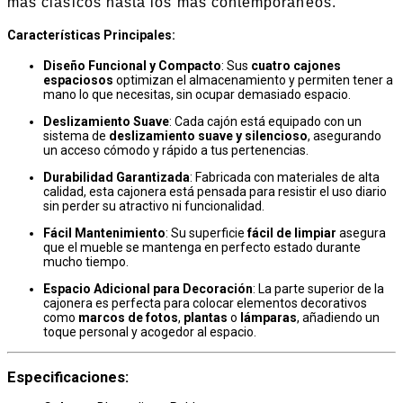
más clásicos hasta los más contemporáneos.
Características Principales
:
Diseño Funcional y Compacto
: Sus
cuatro cajones
espaciosos
optimizan el almacenamiento y permiten tener a
mano lo que necesitas, sin ocupar demasiado espacio.
Deslizamiento Suave
: Cada cajón está equipado con un
sistema de
deslizamiento suave y silencioso
, asegurando
un acceso cómodo y rápido a tus pertenencias.
Durabilidad Garantizada
: Fabricada con materiales de alta
calidad, esta cajonera está pensada para resistir el uso diario
sin perder su atractivo ni funcionalidad.
Fácil Mantenimiento
: Su superficie
fácil de limpiar
asegura
que el mueble se mantenga en perfecto estado durante
mucho tiempo.
Espacio Adicional para Decoración
: La parte superior de la
cajonera es perfecta para colocar elementos decorativos
como
marcos de fotos
,
plantas
o
lámparas
, añadiendo un
toque personal y acogedor al espacio.
Especificaciones
: