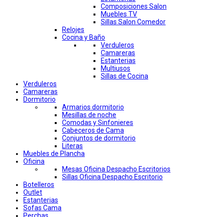
Composiciones Salon
Muebles TV
Sillas Salon Comedor
Relojes
Cocina y Baño
Verduleros
Camareras
Estanterias
Multiusos
Sillas de Cocina
Verduleros
Camareras
Dormitorio
Armarios dormitorio
Mesillas de noche
Comodas y Sinfonieres
Cabeceros de Cama
Conjuntos de dormitorio
Literas
Muebles de Plancha
Oficina
Mesas Oficina Despacho Escritorios
Sillas Oficina Despacho Escritorio
Botelleros
Outlet
Estanterias
Sofas Cama
Perchas