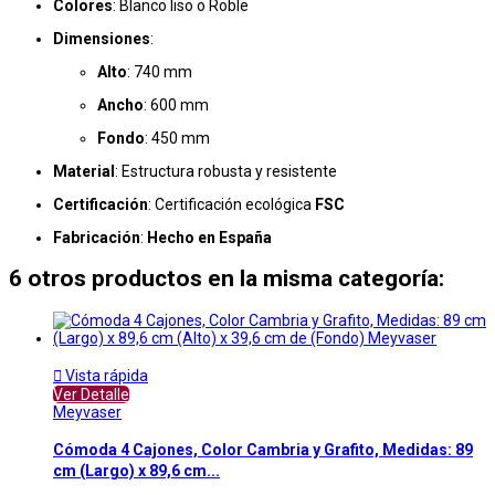
Colores
: Blanco liso o Roble
Dimensiones
:
Alto
: 740 mm
Ancho
: 600 mm
Fondo
: 450 mm
Material
: Estructura robusta y resistente
Certificación
: Certificación ecológica
FSC
Fabricación
:
Hecho en España
6 otros productos en la misma categoría:

Vista rápida
Ver Detalle
Meyvaser
Cómoda 4 Cajones, Color Cambria y Grafito, Medidas: 89
cm (Largo) x 89,6 cm...