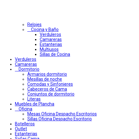
Relojes
Cocina y Baño
Verduleros
Camareras
Estanterias
Multiusos
Sillas de Cocina
Verduleros
Camareras
Dormitorio
Armarios dormitorio
Mesillas de noche
Comodas y Sinfonieres
Cabeceros de Cama
Conjuntos de dormitorio
Literas
Muebles de Plancha
Oficina
Mesas Oficina Despacho Escritorios
Sillas Oficina Despacho Escritorio
Botelleros
Outlet
Estanterias
Sofas Cama