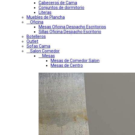
Cabeceros de Cama
Conjuntos de dormitorio
Literas
Muebles de Plancha
Oficina
Mesas Oficina Despacho Escritorios
Sillas Oficina Despacho Escritorio
Botelleros
Outlet
Sofas Cama
Salon Comedor
Mesas
Mesas de Comedor Salon
Mesas de Centro