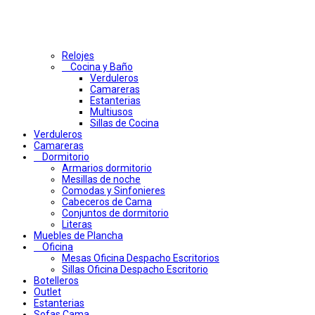
Relojes
Cocina y Baño
Verduleros
Camareras
Estanterias
Multiusos
Sillas de Cocina
Verduleros
Camareras
Dormitorio
Armarios dormitorio
Mesillas de noche
Comodas y Sinfonieres
Cabeceros de Cama
Conjuntos de dormitorio
Literas
Muebles de Plancha
Oficina
Mesas Oficina Despacho Escritorios
Sillas Oficina Despacho Escritorio
Botelleros
Outlet
Estanterias
Sofas Cama