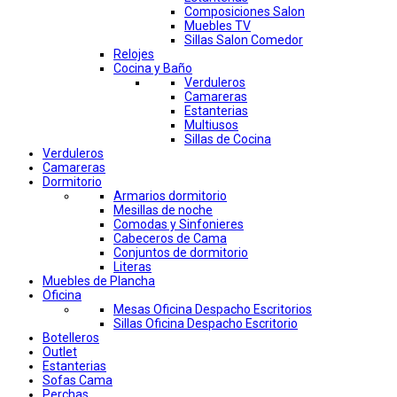
Composiciones Salon
Muebles TV
Sillas Salon Comedor
Relojes
Cocina y Baño
Verduleros
Camareras
Estanterias
Multiusos
Sillas de Cocina
Verduleros
Camareras
Dormitorio
Armarios dormitorio
Mesillas de noche
Comodas y Sinfonieres
Cabeceros de Cama
Conjuntos de dormitorio
Literas
Muebles de Plancha
Oficina
Mesas Oficina Despacho Escritorios
Sillas Oficina Despacho Escritorio
Botelleros
Outlet
Estanterias
Sofas Cama
Perchas