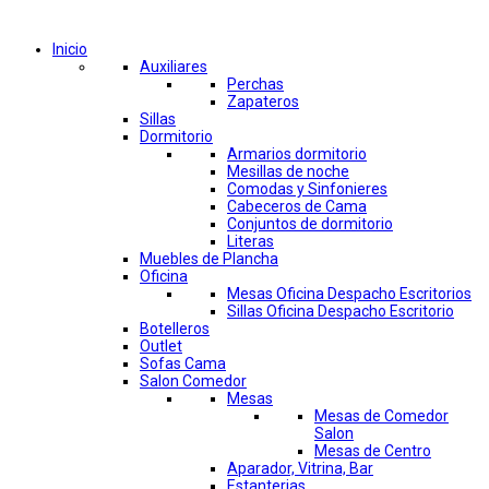
Comprar por categorías
Inicio
Auxiliares
Perchas
Zapateros
Sillas
Dormitorio
Armarios dormitorio
Mesillas de noche
Comodas y Sinfonieres
Cabeceros de Cama
Conjuntos de dormitorio
Literas
Muebles de Plancha
Oficina
Mesas Oficina Despacho Escritorios
Sillas Oficina Despacho Escritorio
Botelleros
Outlet
Sofas Cama
Salon Comedor
Mesas
Mesas de Comedor
Salon
Mesas de Centro
Aparador, Vitrina, Bar
Estanterias