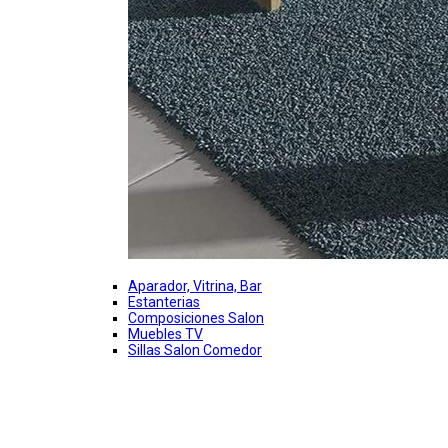
Aparador, Vitrina, Bar
Estanterias
Composiciones Salon
Muebles TV
Sillas Salon Comedor