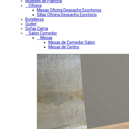
Muebles de Plancha
Oficina
Mesas Oficina Despacho Escritorios
Sillas Oficina Despacho Escritorio
Botelleros
Outlet
Sofas Cama
Salon Comedor
Mesas
Mesas de Comedor Salon
Mesas de Centro