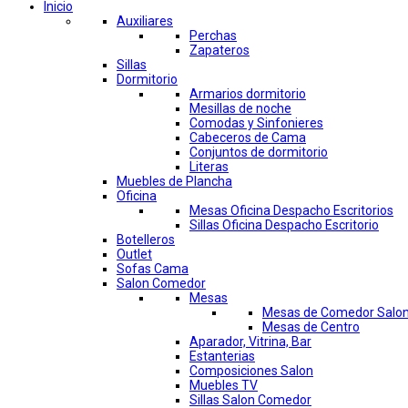
Inicio
Auxiliares
Perchas
Zapateros
Sillas
Dormitorio
Armarios dormitorio
Mesillas de noche
Comodas y Sinfonieres
Cabeceros de Cama
Conjuntos de dormitorio
Literas
Muebles de Plancha
Oficina
Mesas Oficina Despacho Escritorios
Sillas Oficina Despacho Escritorio
Botelleros
Outlet
Sofas Cama
Salon Comedor
Mesas
Mesas de Comedor Salo
Mesas de Centro
Aparador, Vitrina, Bar
Estanterias
Composiciones Salon
Muebles TV
Sillas Salon Comedor