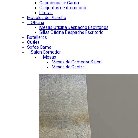
Cabeceros de Cama
Conjuntos de dormitorio
Literas
Muebles de Plancha
Oficina
Mesas Oficina Despacho Escritorios
Sillas Oficina Despacho Escritorio
Botelleros
Outlet
Sofas Cama
Salon Comedor
Mesas
Mesas de Comedor Salon
Mesas de Centro