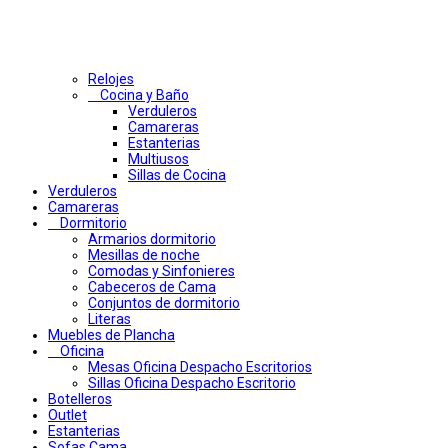
Relojes
Cocina y Baño
Verduleros
Camareras
Estanterias
Multiusos
Sillas de Cocina
Verduleros
Camareras
Dormitorio
Armarios dormitorio
Mesillas de noche
Comodas y Sinfonieres
Cabeceros de Cama
Conjuntos de dormitorio
Literas
Muebles de Plancha
Oficina
Mesas Oficina Despacho Escritorios
Sillas Oficina Despacho Escritorio
Botelleros
Outlet
Estanterias
Sofas Cama