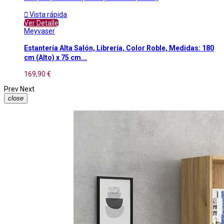

Vista rápida
Ver Detalle
Meyvaser
Estantería Alta Salón, Librería, Color Roble, Medidas: 180
cm (Alto) x 75 cm...
169,90 €
Prev
Next
close