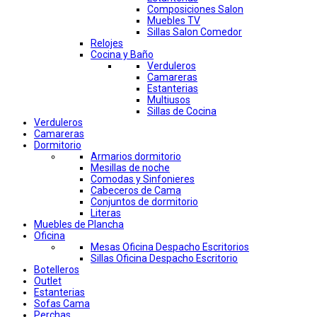
Composiciones Salon
Muebles TV
Sillas Salon Comedor
Relojes
Cocina y Baño
Verduleros
Camareras
Estanterias
Multiusos
Sillas de Cocina
Verduleros
Camareras
Dormitorio
Armarios dormitorio
Mesillas de noche
Comodas y Sinfonieres
Cabeceros de Cama
Conjuntos de dormitorio
Literas
Muebles de Plancha
Oficina
Mesas Oficina Despacho Escritorios
Sillas Oficina Despacho Escritorio
Botelleros
Outlet
Estanterias
Sofas Cama
Perchas