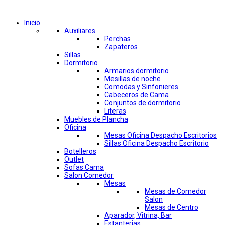
Comprar por categorías
Inicio
Auxiliares
Perchas
Zapateros
Sillas
Dormitorio
Armarios dormitorio
Mesillas de noche
Comodas y Sinfonieres
Cabeceros de Cama
Conjuntos de dormitorio
Literas
Muebles de Plancha
Oficina
Mesas Oficina Despacho Escritorios
Sillas Oficina Despacho Escritorio
Botelleros
Outlet
Sofas Cama
Salon Comedor
Mesas
Mesas de Comedor
Salon
Mesas de Centro
Aparador, Vitrina, Bar
Estanterias