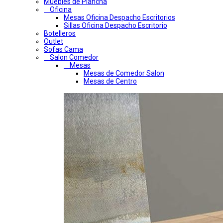
Muebles de Plancha
Oficina
Mesas Oficina Despacho Escritorios
Sillas Oficina Despacho Escritorio
Botelleros
Outlet
Sofas Cama
Salon Comedor
Mesas
Mesas de Comedor Salon
Mesas de Centro