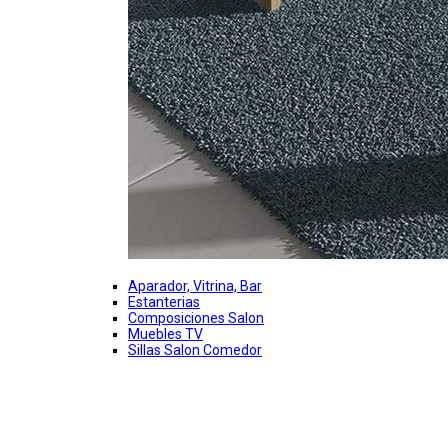
Aparador, Vitrina, Bar
Estanterias
Composiciones Salon
Muebles TV
Sillas Salon Comedor