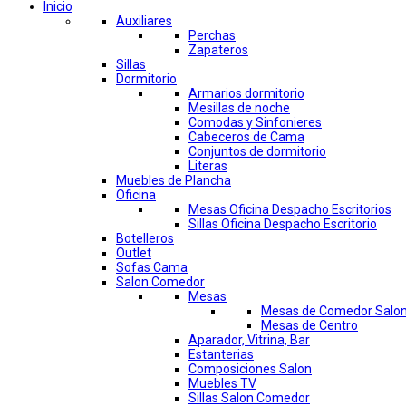
Inicio
Auxiliares
Perchas
Zapateros
Sillas
Dormitorio
Armarios dormitorio
Mesillas de noche
Comodas y Sinfonieres
Cabeceros de Cama
Conjuntos de dormitorio
Literas
Muebles de Plancha
Oficina
Mesas Oficina Despacho Escritorios
Sillas Oficina Despacho Escritorio
Botelleros
Outlet
Sofas Cama
Salon Comedor
Mesas
Mesas de Comedor Salo
Mesas de Centro
Aparador, Vitrina, Bar
Estanterias
Composiciones Salon
Muebles TV
Sillas Salon Comedor