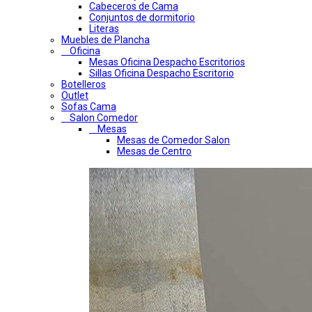
Cabeceros de Cama
Conjuntos de dormitorio
Literas
Muebles de Plancha
Oficina
Mesas Oficina Despacho Escritorios
Sillas Oficina Despacho Escritorio
Botelleros
Outlet
Sofas Cama
Salon Comedor
Mesas
Mesas de Comedor Salon
Mesas de Centro