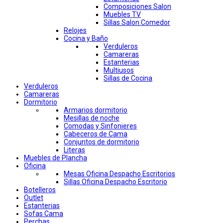
Composiciones Salon
Muebles TV
Sillas Salon Comedor
Relojes
Cocina y Baño
Verduleros
Camareras
Estanterias
Multiusos
Sillas de Cocina
Verduleros
Camareras
Dormitorio
Armarios dormitorio
Mesillas de noche
Comodas y Sinfonieres
Cabeceros de Cama
Conjuntos de dormitorio
Literas
Muebles de Plancha
Oficina
Mesas Oficina Despacho Escritorios
Sillas Oficina Despacho Escritorio
Botelleros
Outlet
Estanterias
Sofas Cama
Perchas