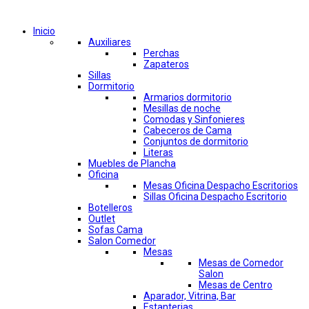
Comprar por categorías
Inicio
Auxiliares
Perchas
Zapateros
Sillas
Dormitorio
Armarios dormitorio
Mesillas de noche
Comodas y Sinfonieres
Cabeceros de Cama
Conjuntos de dormitorio
Literas
Muebles de Plancha
Oficina
Mesas Oficina Despacho Escritorios
Sillas Oficina Despacho Escritorio
Botelleros
Outlet
Sofas Cama
Salon Comedor
Mesas
Mesas de Comedor
Salon
Mesas de Centro
Aparador, Vitrina, Bar
Estanterias