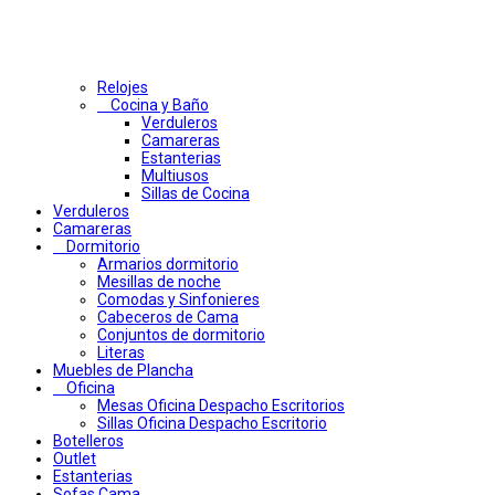
Relojes
Cocina y Baño
Verduleros
Camareras
Estanterias
Multiusos
Sillas de Cocina
Verduleros
Camareras
Dormitorio
Armarios dormitorio
Mesillas de noche
Comodas y Sinfonieres
Cabeceros de Cama
Conjuntos de dormitorio
Literas
Muebles de Plancha
Oficina
Mesas Oficina Despacho Escritorios
Sillas Oficina Despacho Escritorio
Botelleros
Outlet
Estanterias
Sofas Cama