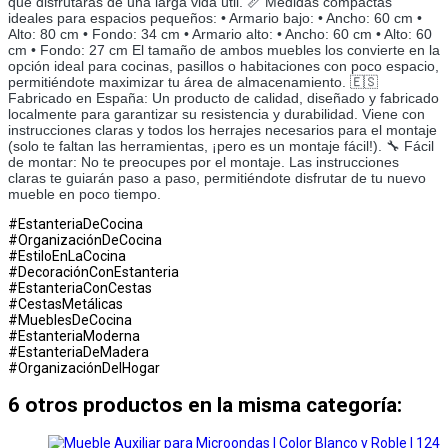
que disfrutarás de una larga vida útil. 📏 Medidas compactas
ideales para espacios pequeños: • Armario bajo: • Ancho: 60 cm •
Alto: 80 cm • Fondo: 34 cm • Armario alto: • Ancho: 60 cm • Alto: 60
cm • Fondo: 27 cm El tamaño de ambos muebles los convierte en la
opción ideal para cocinas, pasillos o habitaciones con poco espacio,
permitiéndote maximizar tu área de almacenamiento. 🇪🇸
Fabricado en España: Un producto de calidad, diseñado y fabricado
localmente para garantizar su resistencia y durabilidad. Viene con
instrucciones claras y todos los herrajes necesarios para el montaje
(solo te faltan las herramientas, ¡pero es un montaje fácil!). 🔧 Fácil
de montar: No te preocupes por el montaje. Las instrucciones
claras te guiarán paso a paso, permitiéndote disfrutar de tu nuevo
mueble en poco tiempo.
#EstanteriaDeCocina
#OrganizaciónDeCocina
#EstiloEnLaCocina
#DecoraciónConEstanteria
#EstanteriaConCestas
#CestasMetálicas
#MueblesDeCocina
#EstanteriaModerna
#EstanteriaDeMadera
#OrganizaciónDelHogar
6 otros productos en la misma categoría: