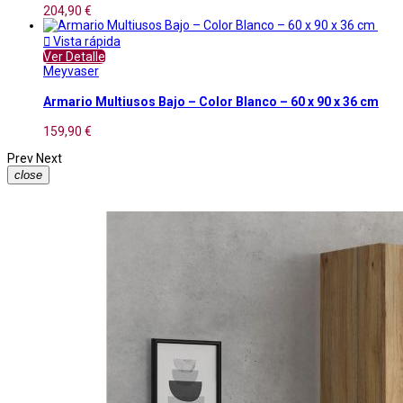
204,90 €

Vista rápida
Ver Detalle
Meyvaser
Armario Multiusos Bajo – Color Blanco – 60 x 90 x 36 cm
159,90 €
Prev
Next
close