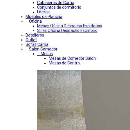
Cabeceros de Cama
Conjuntos de dormitorio
Literas
Muebles de Plancha
Oficina
Mesas Oficina Despacho Escritorios
Sillas Oficina Despacho Escritorio
Botelleros
Outlet
Sofas Cama
Salon Comedor
Mesas
Mesas de Comedor Salon
Mesas de Centro