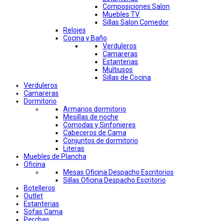
Composiciones Salon
Muebles TV
Sillas Salon Comedor
Relojes
Cocina y Baño
Verduleros
Camareras
Estanterias
Multiusos
Sillas de Cocina
Verduleros
Camareras
Dormitorio
Armarios dormitorio
Mesillas de noche
Comodas y Sinfonieres
Cabeceros de Cama
Conjuntos de dormitorio
Literas
Muebles de Plancha
Oficina
Mesas Oficina Despacho Escritorios
Sillas Oficina Despacho Escritorio
Botelleros
Outlet
Estanterias
Sofas Cama
Perchas