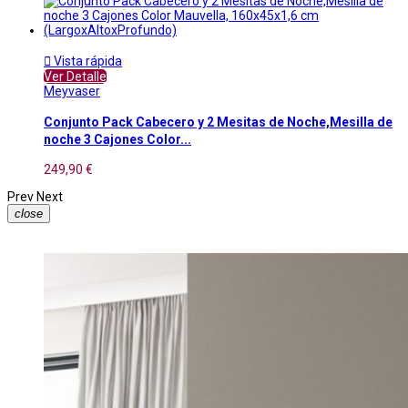

Vista rápida
Ver Detalle
Meyvaser
Conjunto Pack Cabecero y 2 Mesitas de Noche,Mesilla de
noche 3 Cajones Color...
249,90 €
Prev
Next
close