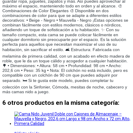
guardar ropa, juguetes, zapatos y más. Así puedes aprovechar al
máximo el espacio, manteniendo todo en orden y al alcance. 🎨
Combinaciones de Color Elegantes 🎨 Disponible en dos
combinaciones de color para que se adapte a diferentes estilos
decorativos: • Beige - Negro • Mauvella - Negro ¡Estas opciones se
combinan fácilmente con estilos modernos, clásicos o nórdicos,
añadiendo un toque de sofisticación a tu habitación. ✨ Con su
tamaño compacto, esta cama se puede colocar fácilmente en
cualquier dormitorio sin preocuparte por el espacio. Es la solución
perfecta para aquellos que necesitan maximizar el uso de su
habitación, sin sacrificar el estilo. 🛋️ Estructura: Fabricada con
melamina de primera calidad, con un acabado en efecto madera de
roble, que le da un toque cálido y acogedor a cualquier habitación.
🌳 • Dimensiones: • Altura: 58 cm • Profundidad: 98 cm • Ancho:
202,6 cm • Peso: 35 kg • Nota: El colchón no está incluido, pero es
compatible con un colchón de 90 cm que puedes adquirir por
separado. 🛏️ Si te gusta este modelo, puedes completar tu
colección con la Sinfonier, Cómoda, mesitas de noche, cabecero y
más camas nido a juego.
6 otros productos en la misma categoría: