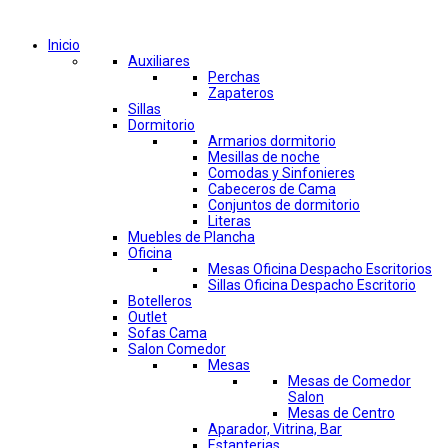
Comprar por categorías
Inicio
Auxiliares
Perchas
Zapateros
Sillas
Dormitorio
Armarios dormitorio
Mesillas de noche
Comodas y Sinfonieres
Cabeceros de Cama
Conjuntos de dormitorio
Literas
Muebles de Plancha
Oficina
Mesas Oficina Despacho Escritorios
Sillas Oficina Despacho Escritorio
Botelleros
Outlet
Sofas Cama
Salon Comedor
Mesas
Mesas de Comedor
Salon
Mesas de Centro
Aparador, Vitrina, Bar
Estanterias