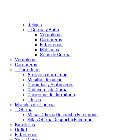
Relojes
Cocina y Baño
Verduleros
Camareras
Estanterias
Multiusos
Sillas de Cocina
Verduleros
Camareras
Dormitorio
Armarios dormitorio
Mesillas de noche
Comodas y Sinfonieres
Cabeceros de Cama
Conjuntos de dormitorio
Literas
Muebles de Plancha
Oficina
Mesas Oficina Despacho Escritorios
Sillas Oficina Despacho Escritorio
Botelleros
Outlet
Estanterias
Sofas Cama