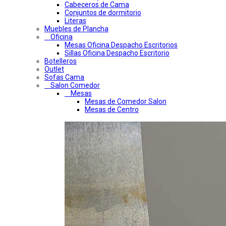
Cabeceros de Cama
Conjuntos de dormitorio
Literas
Muebles de Plancha
Oficina
Mesas Oficina Despacho Escritorios
Sillas Oficina Despacho Escritorio
Botelleros
Outlet
Sofas Cama
Salon Comedor
Mesas
Mesas de Comedor Salon
Mesas de Centro