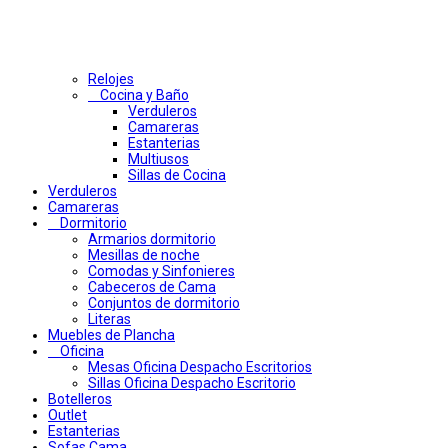
Relojes
Cocina y Baño
Verduleros
Camareras
Estanterias
Multiusos
Sillas de Cocina
Verduleros
Camareras
Dormitorio
Armarios dormitorio
Mesillas de noche
Comodas y Sinfonieres
Cabeceros de Cama
Conjuntos de dormitorio
Literas
Muebles de Plancha
Oficina
Mesas Oficina Despacho Escritorios
Sillas Oficina Despacho Escritorio
Botelleros
Outlet
Estanterias
Sofas Cama