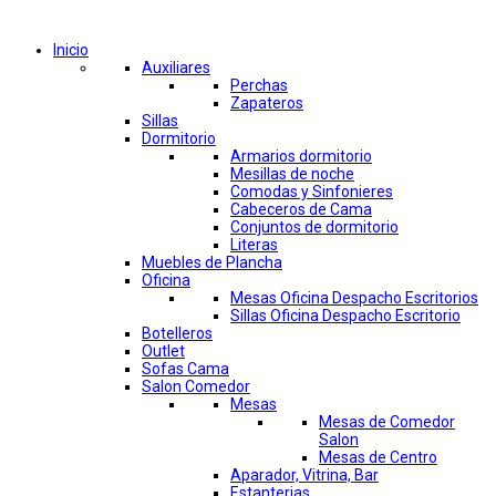
Comprar por categorías
Inicio
Auxiliares
Perchas
Zapateros
Sillas
Dormitorio
Armarios dormitorio
Mesillas de noche
Comodas y Sinfonieres
Cabeceros de Cama
Conjuntos de dormitorio
Literas
Muebles de Plancha
Oficina
Mesas Oficina Despacho Escritorios
Sillas Oficina Despacho Escritorio
Botelleros
Outlet
Sofas Cama
Salon Comedor
Mesas
Mesas de Comedor
Salon
Mesas de Centro
Aparador, Vitrina, Bar
Estanterias