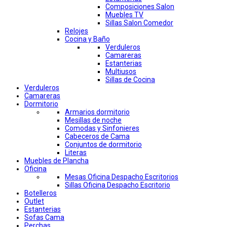
Composiciones Salon
Muebles TV
Sillas Salon Comedor
Relojes
Cocina y Baño
Verduleros
Camareras
Estanterias
Multiusos
Sillas de Cocina
Verduleros
Camareras
Dormitorio
Armarios dormitorio
Mesillas de noche
Comodas y Sinfonieres
Cabeceros de Cama
Conjuntos de dormitorio
Literas
Muebles de Plancha
Oficina
Mesas Oficina Despacho Escritorios
Sillas Oficina Despacho Escritorio
Botelleros
Outlet
Estanterias
Sofas Cama
Perchas