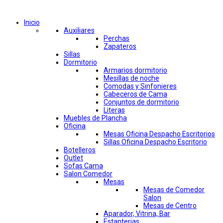
Comprar por categorías
Inicio
Auxiliares
Perchas
Zapateros
Sillas
Dormitorio
Armarios dormitorio
Mesillas de noche
Comodas y Sinfonieres
Cabeceros de Cama
Conjuntos de dormitorio
Literas
Muebles de Plancha
Oficina
Mesas Oficina Despacho Escritorios
Sillas Oficina Despacho Escritorio
Botelleros
Outlet
Sofas Cama
Salon Comedor
Mesas
Mesas de Comedor
Salon
Mesas de Centro
Aparador, Vitrina, Bar
Estanterias