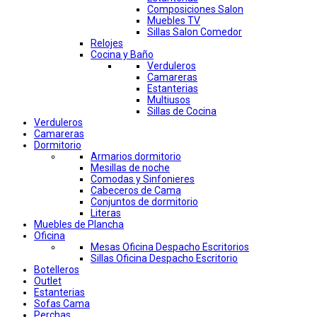
Composiciones Salon
Muebles TV
Sillas Salon Comedor
Relojes
Cocina y Baño
Verduleros
Camareras
Estanterias
Multiusos
Sillas de Cocina
Verduleros
Camareras
Dormitorio
Armarios dormitorio
Mesillas de noche
Comodas y Sinfonieres
Cabeceros de Cama
Conjuntos de dormitorio
Literas
Muebles de Plancha
Oficina
Mesas Oficina Despacho Escritorios
Sillas Oficina Despacho Escritorio
Botelleros
Outlet
Estanterias
Sofas Cama
Perchas