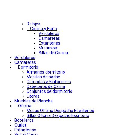
Relojes
Cocina y Baño
Verduleros
Camareras
Estanterias
Multiusos
Sillas de Cocina
Verduleros
Camareras
Dormitorio
Armarios dormitorio
Mesillas de noche
Comodas y Sinfonieres
Cabeceros de Cama
Conjuntos de dormitorio
Literas
Muebles de Plancha
Oficina
Mesas Oficina Despacho Escritorios
Sillas Oficina Despacho Escritorio
Botelleros
Outlet
Estanterias
Sofas Cama