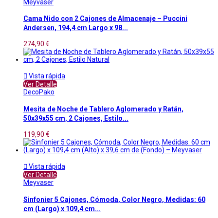
Meyvaser
Cama Nido con 2 Cajones de Almacenaje – Puccini
Andersen, 194,4 cm Largo x 98...
274,90 €

Vista rápida
Ver Detalle
DecoPako
Mesita de Noche de Tablero Aglomerado y Ratán,
50x39x55 cm, 2 Cajones, Estilo...
119,90 €

Vista rápida
Ver Detalle
Meyvaser
Sinfonier 5 Cajones, Cómoda, Color Negro, Medidas: 60
cm (Largo) x 109,4 cm...