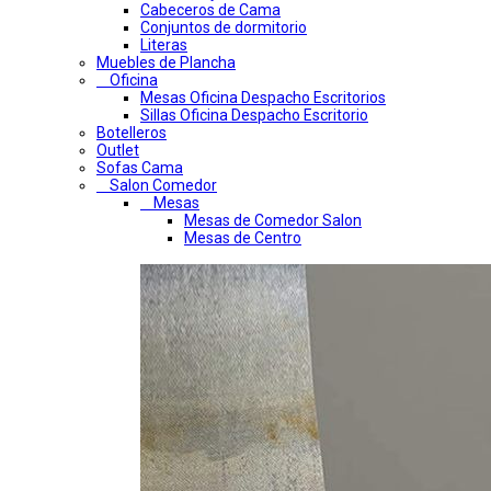
Cabeceros de Cama
Conjuntos de dormitorio
Literas
Muebles de Plancha
Oficina
Mesas Oficina Despacho Escritorios
Sillas Oficina Despacho Escritorio
Botelleros
Outlet
Sofas Cama
Salon Comedor
Mesas
Mesas de Comedor Salon
Mesas de Centro