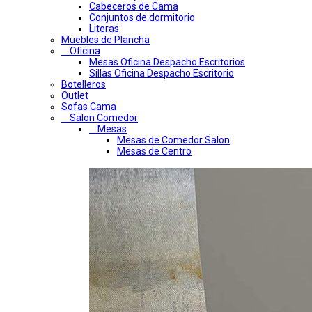
Cabeceros de Cama
Conjuntos de dormitorio
Literas
Muebles de Plancha
Oficina
Mesas Oficina Despacho Escritorios
Sillas Oficina Despacho Escritorio
Botelleros
Outlet
Sofas Cama
Salon Comedor
Mesas
Mesas de Comedor Salon
Mesas de Centro