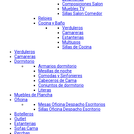
Composiciones Salon
Muebles TV
Sillas Salon Comedor
Relojes
Cocina y Baño
Verduleros
Camareras
Estanterias
Multiusos
Sillas de Cocina
Verduleros
Camareras
Dormitorio
Armarios dormitorio
Mesillas de noche
Comodas y Sinfonieres
Cabeceros de Cama
Conjuntos de dormitorio
Literas
Muebles de Plancha
Oficina
Mesas Oficina Despacho Escritorios
Sillas Oficina Despacho Escritorio
Botelleros
Outlet
Estanterias
Sofas Cama
Perchas