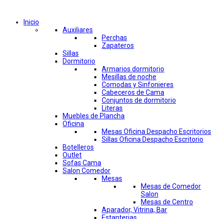
Comprar por categorías
Inicio
Auxiliares
Perchas
Zapateros
Sillas
Dormitorio
Armarios dormitorio
Mesillas de noche
Comodas y Sinfonieres
Cabeceros de Cama
Conjuntos de dormitorio
Literas
Muebles de Plancha
Oficina
Mesas Oficina Despacho Escritorios
Sillas Oficina Despacho Escritorio
Botelleros
Outlet
Sofas Cama
Salon Comedor
Mesas
Mesas de Comedor
Salon
Mesas de Centro
Aparador, Vitrina, Bar
Estanterias