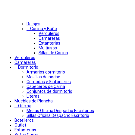
Relojes
Cocina y Baño
Verduleros
Camareras
Estanterias
Multiusos
Sillas de Cocina
Verduleros
Camareras
Dormitorio
Armarios dormitorio
Mesillas de noche
Comodas y Sinfonieres
Cabeceros de Cama
Conjuntos de dormitorio
Literas
Muebles de Plancha
Oficina
Mesas Oficina Despacho Escritorios
Sillas Oficina Despacho Escritorio
Botelleros
Outlet
Estanterias
Sofas Cama