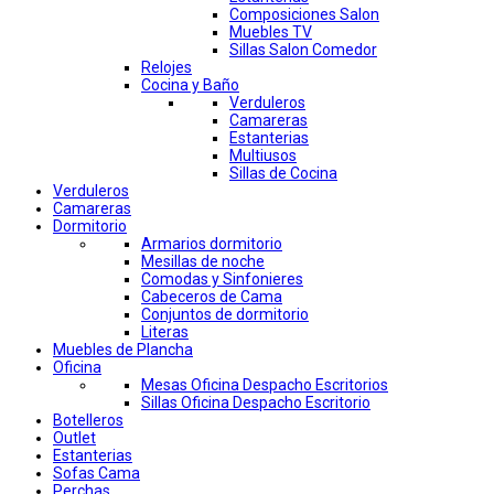
Composiciones Salon
Muebles TV
Sillas Salon Comedor
Relojes
Cocina y Baño
Verduleros
Camareras
Estanterias
Multiusos
Sillas de Cocina
Verduleros
Camareras
Dormitorio
Armarios dormitorio
Mesillas de noche
Comodas y Sinfonieres
Cabeceros de Cama
Conjuntos de dormitorio
Literas
Muebles de Plancha
Oficina
Mesas Oficina Despacho Escritorios
Sillas Oficina Despacho Escritorio
Botelleros
Outlet
Estanterias
Sofas Cama
Perchas