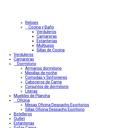
Relojes
Cocina y Baño
Verduleros
Camareras
Estanterias
Multiusos
Sillas de Cocina
Verduleros
Camareras
Dormitorio
Armarios dormitorio
Mesillas de noche
Comodas y Sinfonieres
Cabeceros de Cama
Conjuntos de dormitorio
Literas
Muebles de Plancha
Oficina
Mesas Oficina Despacho Escritorios
Sillas Oficina Despacho Escritorio
Botelleros
Outlet
Estanterias
Sofas Cama