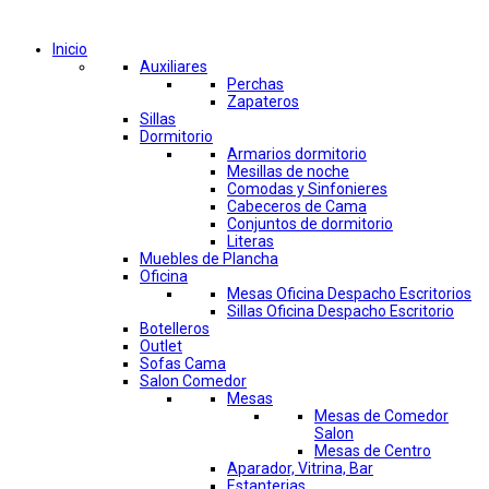
Comprar por categorías
Inicio
Auxiliares
Perchas
Zapateros
Sillas
Dormitorio
Armarios dormitorio
Mesillas de noche
Comodas y Sinfonieres
Cabeceros de Cama
Conjuntos de dormitorio
Literas
Muebles de Plancha
Oficina
Mesas Oficina Despacho Escritorios
Sillas Oficina Despacho Escritorio
Botelleros
Outlet
Sofas Cama
Salon Comedor
Mesas
Mesas de Comedor
Salon
Mesas de Centro
Aparador, Vitrina, Bar
Estanterias