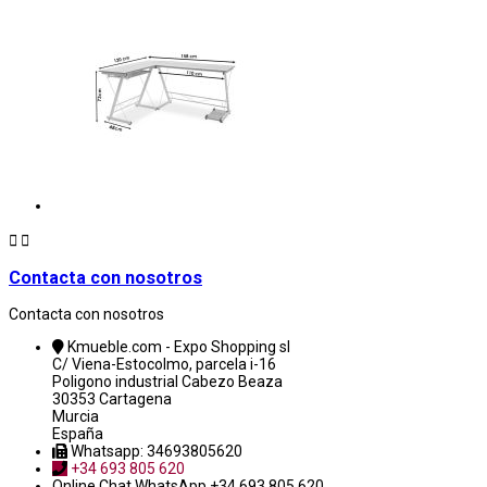


Contacta con nosotros
Contacta con nosotros
Kmueble.com - Expo Shopping sl
C/ Viena-Estocolmo, parcela i-16
Poligono industrial Cabezo Beaza
30353 Cartagena
Murcia
España
Whatsapp: 34693805620
+34 693 805 620
Online Chat
WhatsApp +34 693 805 620