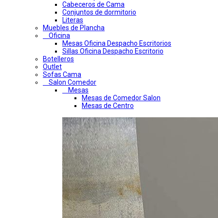
Cabeceros de Cama
Conjuntos de dormitorio
Literas
Muebles de Plancha
Oficina
Mesas Oficina Despacho Escritorios
Sillas Oficina Despacho Escritorio
Botelleros
Outlet
Sofas Cama
Salon Comedor
Mesas
Mesas de Comedor Salon
Mesas de Centro