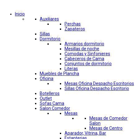
Comprar por categorías
Inicio
Auxiliares
Perchas
Zapateros
Sillas
Dormitorio
Armarios dormitorio
Mesillas de noche
Comodas y Sinfonieres
Cabeceros de Cama
Conjuntos de dormitorio
Literas
Muebles de Plancha
Oficina
Mesas Oficina Despacho Escritorios
Sillas Oficina Despacho Escritorio
Botelleros
Outlet
Sofas Cama
Salon Comedor
Mesas
Mesas de Comedor
Salon
Mesas de Centro
Aparador, Vitrina, Bar
Estanterias