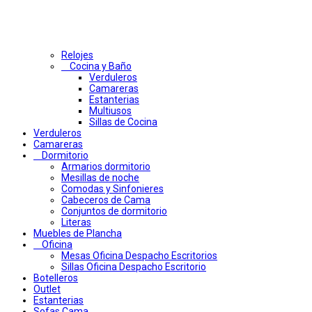
Relojes
Cocina y Baño
Verduleros
Camareras
Estanterias
Multiusos
Sillas de Cocina
Verduleros
Camareras
Dormitorio
Armarios dormitorio
Mesillas de noche
Comodas y Sinfonieres
Cabeceros de Cama
Conjuntos de dormitorio
Literas
Muebles de Plancha
Oficina
Mesas Oficina Despacho Escritorios
Sillas Oficina Despacho Escritorio
Botelleros
Outlet
Estanterias
Sofas Cama