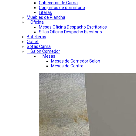
Cabeceros de Cama
Conjuntos de dormitorio
Literas
Muebles de Plancha
Oficina
Mesas Oficina Despacho Escritorios
Sillas Oficina Despacho Escritorio
Botelleros
Outlet
Sofas Cama
Salon Comedor
Mesas
Mesas de Comedor Salon
Mesas de Centro