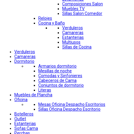
Composiciones Salon
Muebles TV
Sillas Salon Comedor
Relojes
Cocina y Baño
Verduleros
Camareras
Estanterias
Multiusos
Sillas de Cocina
Verduleros
Camareras
Dormitorio
Armarios dormitorio
Mesillas de noche
Comodas y Sinfonieres
Cabeceros de Cama
Conjuntos de dormitorio
Literas
Muebles de Plancha
Oficina
Mesas Oficina Despacho Escritorios
Sillas Oficina Despacho Escritorio
Botelleros
Outlet
Estanterias
Sofas Cama
Perchas