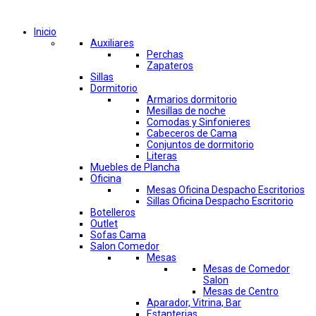
Comprar por categorías
Inicio
Auxiliares
Perchas
Zapateros
Sillas
Dormitorio
Armarios dormitorio
Mesillas de noche
Comodas y Sinfonieres
Cabeceros de Cama
Conjuntos de dormitorio
Literas
Muebles de Plancha
Oficina
Mesas Oficina Despacho Escritorios
Sillas Oficina Despacho Escritorio
Botelleros
Outlet
Sofas Cama
Salon Comedor
Mesas
Mesas de Comedor
Salon
Mesas de Centro
Aparador, Vitrina, Bar
Estanterias