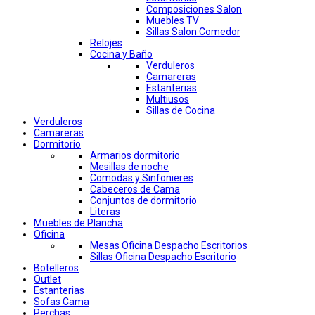
Composiciones Salon
Muebles TV
Sillas Salon Comedor
Relojes
Cocina y Baño
Verduleros
Camareras
Estanterias
Multiusos
Sillas de Cocina
Verduleros
Camareras
Dormitorio
Armarios dormitorio
Mesillas de noche
Comodas y Sinfonieres
Cabeceros de Cama
Conjuntos de dormitorio
Literas
Muebles de Plancha
Oficina
Mesas Oficina Despacho Escritorios
Sillas Oficina Despacho Escritorio
Botelleros
Outlet
Estanterias
Sofas Cama
Perchas