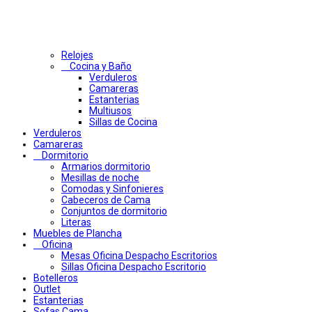
Relojes
Cocina y Baño
Verduleros
Camareras
Estanterias
Multiusos
Sillas de Cocina
Verduleros
Camareras
Dormitorio
Armarios dormitorio
Mesillas de noche
Comodas y Sinfonieres
Cabeceros de Cama
Conjuntos de dormitorio
Literas
Muebles de Plancha
Oficina
Mesas Oficina Despacho Escritorios
Sillas Oficina Despacho Escritorio
Botelleros
Outlet
Estanterias
Sofas Cama