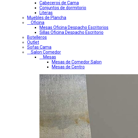
Cabeceros de Cama
Conjuntos de dormitorio
Literas
Muebles de Plancha
Oficina
Mesas Oficina Despacho Escritorios
Sillas Oficina Despacho Escritorio
Botelleros
Outlet
Sofas Cama
Salon Comedor
Mesas
Mesas de Comedor Salon
Mesas de Centro