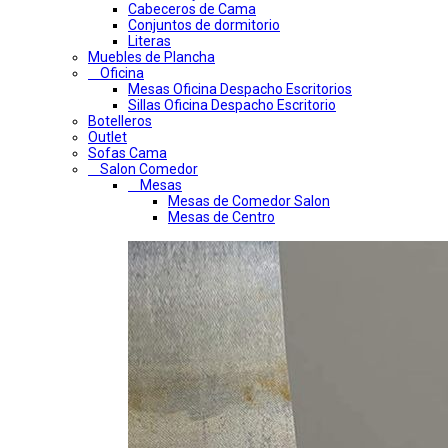
Cabeceros de Cama
Conjuntos de dormitorio
Literas
Muebles de Plancha
Oficina
Mesas Oficina Despacho Escritorios
Sillas Oficina Despacho Escritorio
Botelleros
Outlet
Sofas Cama
Salon Comedor
Mesas
Mesas de Comedor Salon
Mesas de Centro