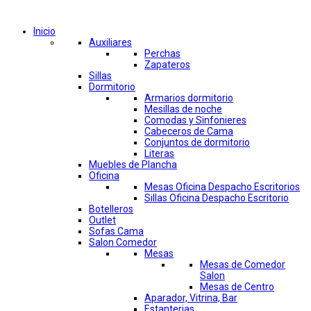
Comprar por categorías
Inicio
Auxiliares
Perchas
Zapateros
Sillas
Dormitorio
Armarios dormitorio
Mesillas de noche
Comodas y Sinfonieres
Cabeceros de Cama
Conjuntos de dormitorio
Literas
Muebles de Plancha
Oficina
Mesas Oficina Despacho Escritorios
Sillas Oficina Despacho Escritorio
Botelleros
Outlet
Sofas Cama
Salon Comedor
Mesas
Mesas de Comedor
Salon
Mesas de Centro
Aparador, Vitrina, Bar
Estanterias