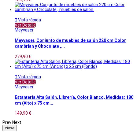

Vista rápida
Ver Detalle
Meyvaser
Meyvaser, Conjunto de muebles de salón 220 cm Color
cambrian y Chocolate ,...
279,90 €

Vista rápida
Ver Detalle
Meyvaser
Estantería Alta Salón, Librería, Color Blanco, Medidas: 180
cm (Alto) x 75 cm...
149,90 €
Prev
Next
close