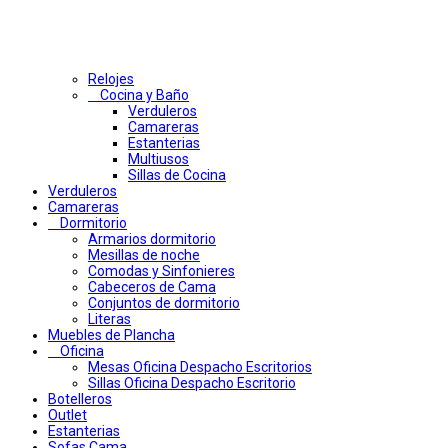
Relojes
Cocina y Baño
Verduleros
Camareras
Estanterias
Multiusos
Sillas de Cocina
Verduleros
Camareras
Dormitorio
Armarios dormitorio
Mesillas de noche
Comodas y Sinfonieres
Cabeceros de Cama
Conjuntos de dormitorio
Literas
Muebles de Plancha
Oficina
Mesas Oficina Despacho Escritorios
Sillas Oficina Despacho Escritorio
Botelleros
Outlet
Estanterias
Sofas Cama