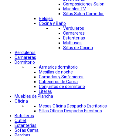
Composiciones Salon
Muebles TV
Sillas Salon Comedor
Relojes
Cocina y Baño
Verduleros
Camareras
Estanterias
Multiusos
Sillas de Cocina
Verduleros
Camareras
Dormitorio
Armarios dormitorio
Mesillas de noche
Comodas y Sinfonieres
Cabeceros de Cama
Conjuntos de dormitorio
Literas
Muebles de Plancha
Oficina
Mesas Oficina Despacho Escritorios
Sillas Oficina Despacho Escritorio
Botelleros
Outlet
Estanterias
Sofas Cama
Perchas