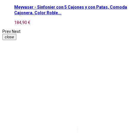
Meyvaser - Sinfonier con 5 Cajones y con Patas, Comoda
Cajonera, Color Roble...
184,90 €
Prev
Next
close