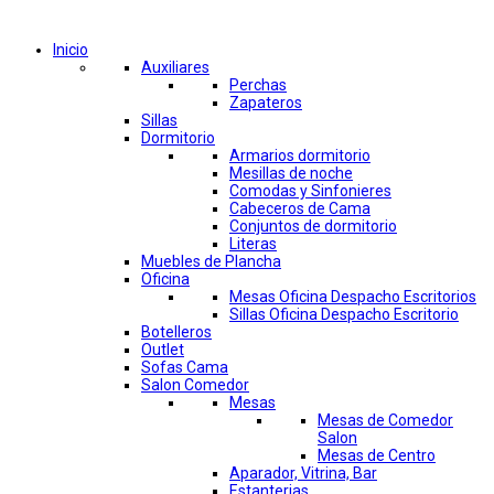
Comprar por categorías
Inicio
Auxiliares
Perchas
Zapateros
Sillas
Dormitorio
Armarios dormitorio
Mesillas de noche
Comodas y Sinfonieres
Cabeceros de Cama
Conjuntos de dormitorio
Literas
Muebles de Plancha
Oficina
Mesas Oficina Despacho Escritorios
Sillas Oficina Despacho Escritorio
Botelleros
Outlet
Sofas Cama
Salon Comedor
Mesas
Mesas de Comedor
Salon
Mesas de Centro
Aparador, Vitrina, Bar
Estanterias