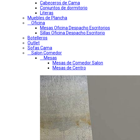
Cabeceros de Cama
Conjuntos de dormitorio
Literas
Muebles de Plancha
Oficina
Mesas Oficina Despacho Escritorios
Sillas Oficina Despacho Escritorio
Botelleros
Outlet
Sofas Cama
Salon Comedor
Mesas
Mesas de Comedor Salon
Mesas de Centro