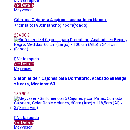

Vista rápida
Ver Detalle
Meyvaser
Cómoda Cajonera 4 cajones acabado en blanco.
74cm(alto) 80cm(ancho) 45cm(fondo)
254,90 €

Vista rápida
Ver Detalle
Meyvaser
Sinfonier de 4 Cajones para Dormitorio, Acabado en Beige
y Negro, Medidas: 60...
189,90 €

Vista rápida
Ver Detalle
Meyvaser