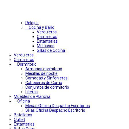
Relojes
Cocina y Baño
Verduleros
Camareras
Estanterias
Multiusos
Sillas de Cocina
Verduleros
Camareras
Dormitorio
Armarios dormitorio
Mesillas de noche
Comodas y Sinfonieres
Cabeceros de Cama
Conjuntos de dormitorio
Literas
Muebles de Plancha
Oficina
Mesas Oficina Despacho Escritorios
Sillas Oficina Despacho Escritorio
Botelleros
Outlet
Estanterias
Sofas Cama