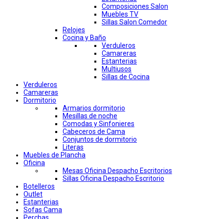
Composiciones Salon
Muebles TV
Sillas Salon Comedor
Relojes
Cocina y Baño
Verduleros
Camareras
Estanterias
Multiusos
Sillas de Cocina
Verduleros
Camareras
Dormitorio
Armarios dormitorio
Mesillas de noche
Comodas y Sinfonieres
Cabeceros de Cama
Conjuntos de dormitorio
Literas
Muebles de Plancha
Oficina
Mesas Oficina Despacho Escritorios
Sillas Oficina Despacho Escritorio
Botelleros
Outlet
Estanterias
Sofas Cama
Perchas