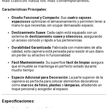
más clásicos hasta los más contemporáneos.
Características Principales
:
Diseño Funcional y Compacto
: Sus
cuatro cajones
espaciosos
optimizan el almacenamiento y permiten tener a
mano lo que necesitas, sin ocupar demasiado espacio.
Deslizamiento Suave
: Cada cajón está equipado con un
sistema de
deslizamiento suave y silencioso
, asegurando
un acceso cómodo y rápido a tus pertenencias.
Durabilidad Garantizada
: Fabricada con materiales de alta
calidad, esta cajonera está pensada para resistir el uso diario
sin perder su atractivo ni funcionalidad.
Fácil Mantenimiento
: Su superficie
fácil de limpiar
asegura
que el mueble se mantenga en perfecto estado durante
mucho tiempo.
Espacio Adicional para Decoración
: La parte superior de la
cajonera es perfecta para colocar elementos decorativos
como
marcos de fotos
,
plantas
o
lámparas
, añadiendo un
toque personal y acogedor al espacio.
Especificaciones
: