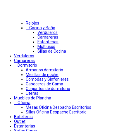
Relojes
Cocina y Baño
Verduleros
Camareras
Estanterias
Multiusos
Sillas de Cocina
Verduleros
Camareras
Dormitorio
Armarios dormitorio
Mesillas de noche
Comodas y Sinfonieres
Cabeceros de Cama
Conjuntos de dormitorio
Literas
Muebles de Plancha
Oficina
Mesas Oficina Despacho Escritorios
Sillas Oficina Despacho Escritorio
Botelleros
Outlet
Estanterias
Sofas Cama