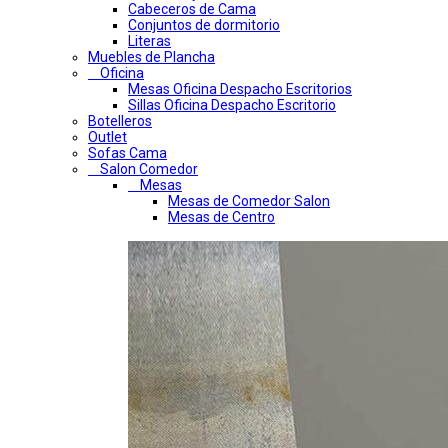
Cabeceros de Cama
Conjuntos de dormitorio
Literas
Muebles de Plancha
Oficina
Mesas Oficina Despacho Escritorios
Sillas Oficina Despacho Escritorio
Botelleros
Outlet
Sofas Cama
Salon Comedor
Mesas
Mesas de Comedor Salon
Mesas de Centro