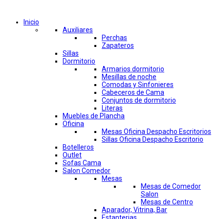
Comprar por categorías
Inicio
Auxiliares
Perchas
Zapateros
Sillas
Dormitorio
Armarios dormitorio
Mesillas de noche
Comodas y Sinfonieres
Cabeceros de Cama
Conjuntos de dormitorio
Literas
Muebles de Plancha
Oficina
Mesas Oficina Despacho Escritorios
Sillas Oficina Despacho Escritorio
Botelleros
Outlet
Sofas Cama
Salon Comedor
Mesas
Mesas de Comedor
Salon
Mesas de Centro
Aparador, Vitrina, Bar
Estanterias