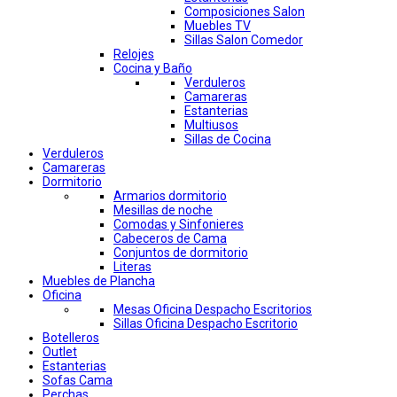
Composiciones Salon
Muebles TV
Sillas Salon Comedor
Relojes
Cocina y Baño
Verduleros
Camareras
Estanterias
Multiusos
Sillas de Cocina
Verduleros
Camareras
Dormitorio
Armarios dormitorio
Mesillas de noche
Comodas y Sinfonieres
Cabeceros de Cama
Conjuntos de dormitorio
Literas
Muebles de Plancha
Oficina
Mesas Oficina Despacho Escritorios
Sillas Oficina Despacho Escritorio
Botelleros
Outlet
Estanterias
Sofas Cama
Perchas