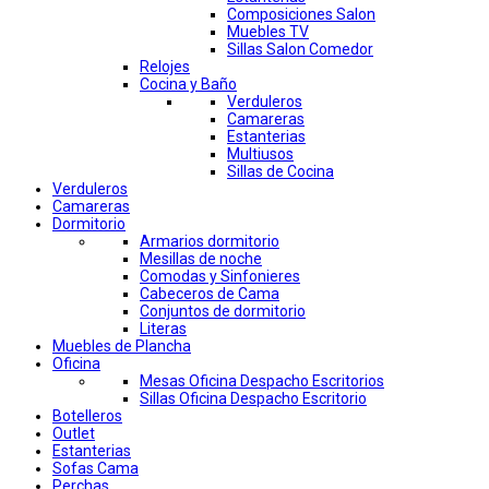
Composiciones Salon
Muebles TV
Sillas Salon Comedor
Relojes
Cocina y Baño
Verduleros
Camareras
Estanterias
Multiusos
Sillas de Cocina
Verduleros
Camareras
Dormitorio
Armarios dormitorio
Mesillas de noche
Comodas y Sinfonieres
Cabeceros de Cama
Conjuntos de dormitorio
Literas
Muebles de Plancha
Oficina
Mesas Oficina Despacho Escritorios
Sillas Oficina Despacho Escritorio
Botelleros
Outlet
Estanterias
Sofas Cama
Perchas