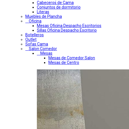
Cabeceros de Cama
Conjuntos de dormitorio
Literas
Muebles de Plancha
Oficina
Mesas Oficina Despacho Escritorios
Sillas Oficina Despacho Escritorio
Botelleros
Outlet
Sofas Cama
Salon Comedor
Mesas
Mesas de Comedor Salon
Mesas de Centro