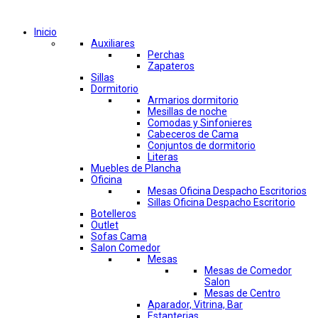
Comprar por categorías
Inicio
Auxiliares
Perchas
Zapateros
Sillas
Dormitorio
Armarios dormitorio
Mesillas de noche
Comodas y Sinfonieres
Cabeceros de Cama
Conjuntos de dormitorio
Literas
Muebles de Plancha
Oficina
Mesas Oficina Despacho Escritorios
Sillas Oficina Despacho Escritorio
Botelleros
Outlet
Sofas Cama
Salon Comedor
Mesas
Mesas de Comedor
Salon
Mesas de Centro
Aparador, Vitrina, Bar
Estanterias