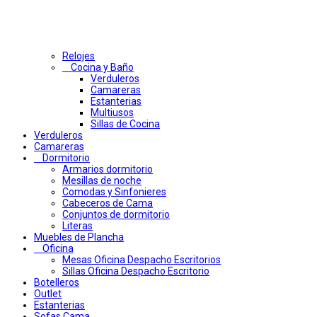
Relojes
Cocina y Baño
Verduleros
Camareras
Estanterias
Multiusos
Sillas de Cocina
Verduleros
Camareras
Dormitorio
Armarios dormitorio
Mesillas de noche
Comodas y Sinfonieres
Cabeceros de Cama
Conjuntos de dormitorio
Literas
Muebles de Plancha
Oficina
Mesas Oficina Despacho Escritorios
Sillas Oficina Despacho Escritorio
Botelleros
Outlet
Estanterias
Sofas Cama