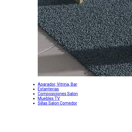
Aparador, Vitrina, Bar
Estanterias
Composiciones Salon
Muebles TV
Sillas Salon Comedor