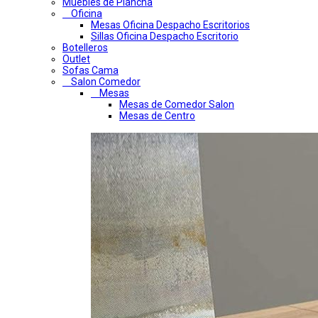
Muebles de Plancha
Oficina
Mesas Oficina Despacho Escritorios
Sillas Oficina Despacho Escritorio
Botelleros
Outlet
Sofas Cama
Salon Comedor
Mesas
Mesas de Comedor Salon
Mesas de Centro