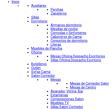
Inicio
Auxiliares
Perchas
Zapateros
Sillas
Dormitorio
Armarios dormitorio
Mesillas de noche
Comodas y Sinfonieres
Cabeceros de Cama
Conjuntos de dormitorio
Literas
Muebles de Plancha
Oficina
Mesas Oficina Despacho Escritorios
Sillas Oficina Despacho Escritorio
Botelleros
Outlet
Sofas Cama
Salon Comedor
Mesas
Mesas de Comedor Salo
Mesas de Centro
Aparador, Vitrina, Bar
Estanterias
Composiciones Salon
Muebles TV
Sillas Salon Comedor