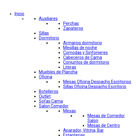
Comprar por categorías
Inicio
Auxiliares
Perchas
Zapateros
Sillas
Dormitorio
Armarios dormitorio
Mesillas de noche
Comodas y Sinfonieres
Cabeceros de Cama
Conjuntos de dormitorio
Literas
Muebles de Plancha
Oficina
Mesas Oficina Despacho Escritorios
Sillas Oficina Despacho Escritorio
Botelleros
Outlet
Sofas Cama
Salon Comedor
Mesas
Mesas de Comedor
Salon
Mesas de Centro
Aparador, Vitrina, Bar
Estanterias