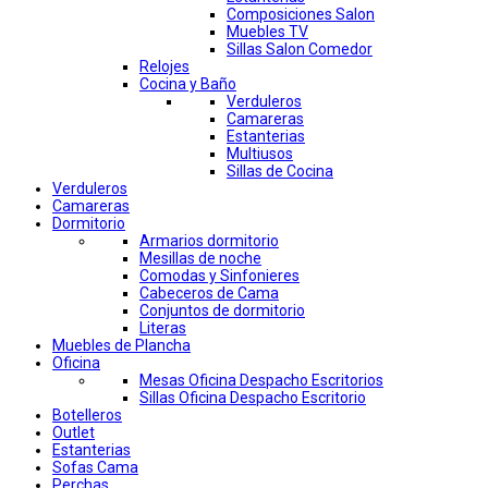
Composiciones Salon
Muebles TV
Sillas Salon Comedor
Relojes
Cocina y Baño
Verduleros
Camareras
Estanterias
Multiusos
Sillas de Cocina
Verduleros
Camareras
Dormitorio
Armarios dormitorio
Mesillas de noche
Comodas y Sinfonieres
Cabeceros de Cama
Conjuntos de dormitorio
Literas
Muebles de Plancha
Oficina
Mesas Oficina Despacho Escritorios
Sillas Oficina Despacho Escritorio
Botelleros
Outlet
Estanterias
Sofas Cama
Perchas