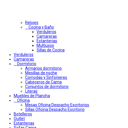
Relojes
Cocina y Baño
Verduleros
Camareras
Estanterias
Multiusos
Sillas de Cocina
Verduleros
Camareras
Dormitorio
Armarios dormitorio
Mesillas de noche
Comodas y Sinfonieres
Cabeceros de Cama
Conjuntos de dormitorio
Literas
Muebles de Plancha
Oficina
Mesas Oficina Despacho Escritorios
Sillas Oficina Despacho Escritorio
Botelleros
Outlet
Estanterias
Sofas Cama