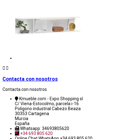


Contacta con nosotros
Contacta con nosotros
Kmueble.com - Expo Shopping sl
C/ Viena-Estocolmo, parcela i-16
Poligono industrial Cabezo Beaza
30353 Cartagena
Murcia
España
Whatsapp: 34693805620
+34 693 805 620
Online Chat
WhatsApp +34 693 805 620