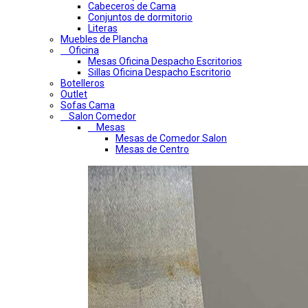
Cabeceros de Cama
Conjuntos de dormitorio
Literas
Muebles de Plancha
Oficina
Mesas Oficina Despacho Escritorios
Sillas Oficina Despacho Escritorio
Botelleros
Outlet
Sofas Cama
Salon Comedor
Mesas
Mesas de Comedor Salon
Mesas de Centro