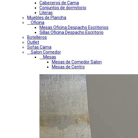
Cabeceros de Cama
Conjuntos de dormitorio
Literas
Muebles de Plancha
Oficina
Mesas Oficina Despacho Escritorios
Sillas Oficina Despacho Escritorio
Botelleros
Outlet
Sofas Cama
Salon Comedor
Mesas
Mesas de Comedor Salon
Mesas de Centro