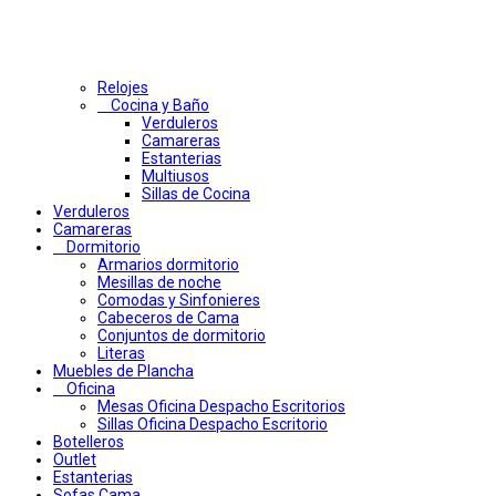
Relojes
Cocina y Baño
Verduleros
Camareras
Estanterias
Multiusos
Sillas de Cocina
Verduleros
Camareras
Dormitorio
Armarios dormitorio
Mesillas de noche
Comodas y Sinfonieres
Cabeceros de Cama
Conjuntos de dormitorio
Literas
Muebles de Plancha
Oficina
Mesas Oficina Despacho Escritorios
Sillas Oficina Despacho Escritorio
Botelleros
Outlet
Estanterias
Sofas Cama