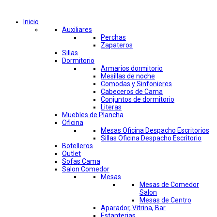
Comprar por categorías
Inicio
Auxiliares
Perchas
Zapateros
Sillas
Dormitorio
Armarios dormitorio
Mesillas de noche
Comodas y Sinfonieres
Cabeceros de Cama
Conjuntos de dormitorio
Literas
Muebles de Plancha
Oficina
Mesas Oficina Despacho Escritorios
Sillas Oficina Despacho Escritorio
Botelleros
Outlet
Sofas Cama
Salon Comedor
Mesas
Mesas de Comedor
Salon
Mesas de Centro
Aparador, Vitrina, Bar
Estanterias