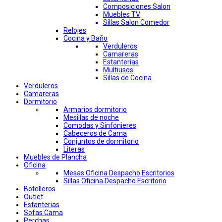
Composiciones Salon
Muebles TV
Sillas Salon Comedor
Relojes
Cocina y Baño
Verduleros
Camareras
Estanterias
Multiusos
Sillas de Cocina
Verduleros
Camareras
Dormitorio
Armarios dormitorio
Mesillas de noche
Comodas y Sinfonieres
Cabeceros de Cama
Conjuntos de dormitorio
Literas
Muebles de Plancha
Oficina
Mesas Oficina Despacho Escritorios
Sillas Oficina Despacho Escritorio
Botelleros
Outlet
Estanterias
Sofas Cama
Perchas