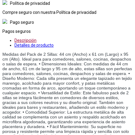
Política de privacidad
Compre seguro con nuestra Política de privacidad
Pago seguro
Pagos seguros
Descripción
Detalles de producto
Medidas del Pack de 2 Sillas: 44 cm (Ancho) x 61 cm (Largo) x 95 
cm (Alto). Ideal para para comedores, salones, cocinas, despachos 
o salas de espera. • Dimensiones Ideales: Con medidas de 44 cm 
de ancho, 61 cm de largo y 95 cm de alto, estas sillas son perfectas 
para comedores, salones, cocinas, despachos y salas de espera. • 
Diseño Moderno: Cada silla presenta un elegante tapizado en tejido 
marengo, acolchado para mayor confort, y patas metálicas 
cromadas en forma de arco, aportando un toque contemporáneo a 
cualquier espacio. • Versatilidad de Estilo: Este fabuloso pack de 2 
sillas se integra fácilmente en comedores de diversos estilos, 
gracias a sus colores neutros y su diseño original. También son 
ideales para bares y restaurantes, añadiendo un estilo moderno y 
acogedor. • Comodidad Superior: La estructura metálica de alta 
calidad se complementa con un asiento y respaldo acolchado en 
microfibra algodonada, garantizando una experiencia de asiento 
placentera y duradera. • Fácil Mantenimiento: Su superficie no 
porosa y resistente permite una limpieza rápida y sencilla con solo 