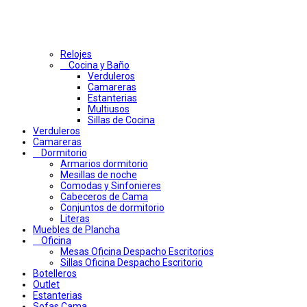
Relojes
Cocina y Baño
Verduleros
Camareras
Estanterias
Multiusos
Sillas de Cocina
Verduleros
Camareras
Dormitorio
Armarios dormitorio
Mesillas de noche
Comodas y Sinfonieres
Cabeceros de Cama
Conjuntos de dormitorio
Literas
Muebles de Plancha
Oficina
Mesas Oficina Despacho Escritorios
Sillas Oficina Despacho Escritorio
Botelleros
Outlet
Estanterias
Sofas Cama