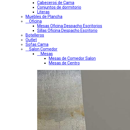
Cabeceros de Cama
Conjuntos de dormitorio
Literas
Muebles de Plancha
Oficina
Mesas Oficina Despacho Escritorios
Sillas Oficina Despacho Escritorio
Botelleros
Outlet
Sofas Cama
Salon Comedor
Mesas
Mesas de Comedor Salon
Mesas de Centro