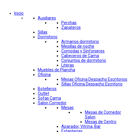
Comprar por categorías
Inicio
Auxiliares
Perchas
Zapateros
Sillas
Dormitorio
Armarios dormitorio
Mesillas de noche
Comodas y Sinfonieres
Cabeceros de Cama
Conjuntos de dormitorio
Literas
Muebles de Plancha
Oficina
Mesas Oficina Despacho Escritorios
Sillas Oficina Despacho Escritorio
Botelleros
Outlet
Sofas Cama
Salon Comedor
Mesas
Mesas de Comedor
Salon
Mesas de Centro
Aparador, Vitrina, Bar
Estanterias