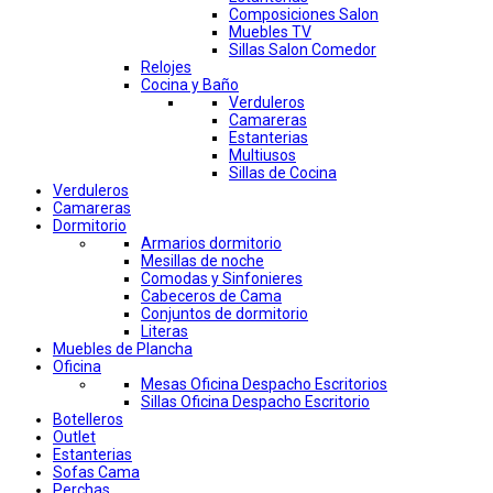
Composiciones Salon
Muebles TV
Sillas Salon Comedor
Relojes
Cocina y Baño
Verduleros
Camareras
Estanterias
Multiusos
Sillas de Cocina
Verduleros
Camareras
Dormitorio
Armarios dormitorio
Mesillas de noche
Comodas y Sinfonieres
Cabeceros de Cama
Conjuntos de dormitorio
Literas
Muebles de Plancha
Oficina
Mesas Oficina Despacho Escritorios
Sillas Oficina Despacho Escritorio
Botelleros
Outlet
Estanterias
Sofas Cama
Perchas