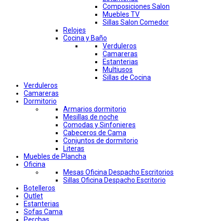
Composiciones Salon
Muebles TV
Sillas Salon Comedor
Relojes
Cocina y Baño
Verduleros
Camareras
Estanterias
Multiusos
Sillas de Cocina
Verduleros
Camareras
Dormitorio
Armarios dormitorio
Mesillas de noche
Comodas y Sinfonieres
Cabeceros de Cama
Conjuntos de dormitorio
Literas
Muebles de Plancha
Oficina
Mesas Oficina Despacho Escritorios
Sillas Oficina Despacho Escritorio
Botelleros
Outlet
Estanterias
Sofas Cama
Perchas