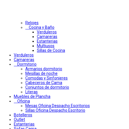
Relojes
Cocina y Baño
Verduleros
Camareras
Estanterias
Multiusos
Sillas de Cocina
Verduleros
Camareras
Dormitorio
Armarios dormitorio
Mesillas de noche
Comodas y Sinfonieres
Cabeceros de Cama
Conjuntos de dormitorio
Literas
Muebles de Plancha
Oficina
Mesas Oficina Despacho Escritorios
Sillas Oficina Despacho Escritorio
Botelleros
Outlet
Estanterias
Sofas Cama