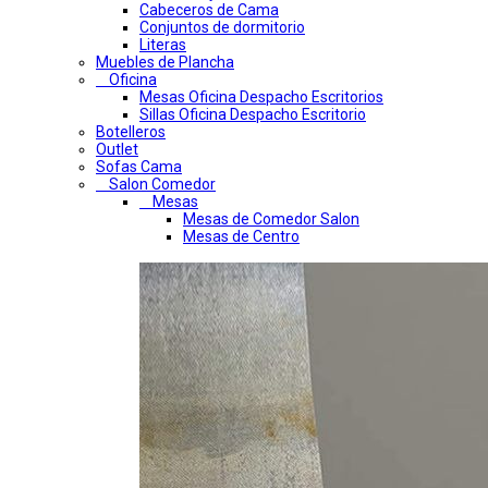
Cabeceros de Cama
Conjuntos de dormitorio
Literas
Muebles de Plancha
Oficina
Mesas Oficina Despacho Escritorios
Sillas Oficina Despacho Escritorio
Botelleros
Outlet
Sofas Cama
Salon Comedor
Mesas
Mesas de Comedor Salon
Mesas de Centro