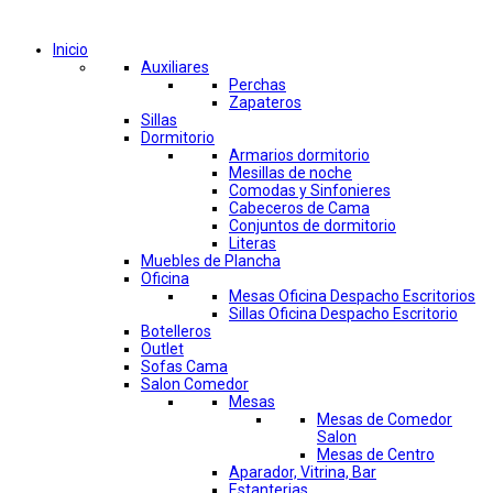
Comprar por categorías
Inicio
Auxiliares
Perchas
Zapateros
Sillas
Dormitorio
Armarios dormitorio
Mesillas de noche
Comodas y Sinfonieres
Cabeceros de Cama
Conjuntos de dormitorio
Literas
Muebles de Plancha
Oficina
Mesas Oficina Despacho Escritorios
Sillas Oficina Despacho Escritorio
Botelleros
Outlet
Sofas Cama
Salon Comedor
Mesas
Mesas de Comedor
Salon
Mesas de Centro
Aparador, Vitrina, Bar
Estanterias