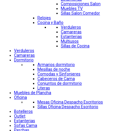
Composiciones Salon
Muebles TV
Sillas Salon Comedor
Relojes
Cocina y Baño
Verduleros
Camareras
Estanterias
Multiusos
Sillas de Cocina
Verduleros
Camareras
Dormitorio
Armarios dormitorio
Mesillas de noche
Comodas y Sinfonieres
Cabeceros de Cama
Conjuntos de dormitorio
Literas
Muebles de Plancha
Oficina
Mesas Oficina Despacho Escritorios
Sillas Oficina Despacho Escritorio
Botelleros
Outlet
Estanterias
Sofas Cama
Perchas