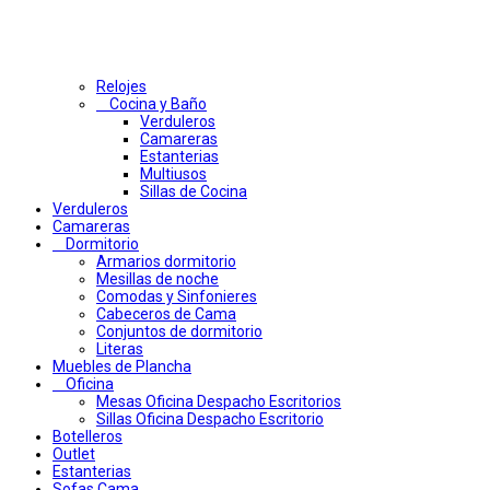
Relojes
Cocina y Baño
Verduleros
Camareras
Estanterias
Multiusos
Sillas de Cocina
Verduleros
Camareras
Dormitorio
Armarios dormitorio
Mesillas de noche
Comodas y Sinfonieres
Cabeceros de Cama
Conjuntos de dormitorio
Literas
Muebles de Plancha
Oficina
Mesas Oficina Despacho Escritorios
Sillas Oficina Despacho Escritorio
Botelleros
Outlet
Estanterias
Sofas Cama