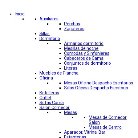
Comprar por categorías
Inicio
Auxiliares
Perchas
Zapateros
Sillas
Dormitorio
Armarios dormitorio
Mesillas de noche
Comodas y Sinfonieres
Cabeceros de Cama
Conjuntos de dormitorio
Literas
Muebles de Plancha
Oficina
Mesas Oficina Despacho Escritorios
Sillas Oficina Despacho Escritorio
Botelleros
Outlet
Sofas Cama
Salon Comedor
Mesas
Mesas de Comedor
Salon
Mesas de Centro
Aparador, Vitrina, Bar
Estanterias