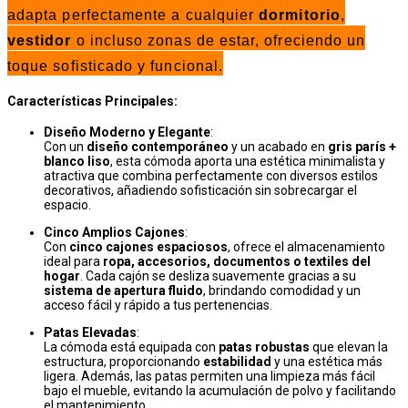
adapta perfectamente a cualquier
dormitorio
,
vestidor
o incluso zonas de estar, ofreciendo un
toque sofisticado y funcional.
Características Principales:
Diseño Moderno y Elegante
:
Con un
diseño contemporáneo
y un acabado en
gris parís +
blanco liso
, esta cómoda aporta una estética minimalista y
atractiva que combina perfectamente con diversos estilos
decorativos, añadiendo sofisticación sin sobrecargar el
espacio.
Cinco Amplios Cajones
:
Con
cinco cajones espaciosos
, ofrece el almacenamiento
ideal para
ropa, accesorios, documentos o textiles del
hogar
. Cada cajón se desliza suavemente gracias a su
sistema de apertura fluido
, brindando comodidad y un
acceso fácil y rápido a tus pertenencias.
Patas Elevadas
:
La cómoda está equipada con
patas robustas
que elevan la
estructura, proporcionando
estabilidad
y una estética más
ligera. Además, las patas permiten una limpieza más fácil
bajo el mueble, evitando la acumulación de polvo y facilitando
el mantenimiento.