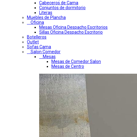
Cabeceros de Cama
Conjuntos de dormitorio
Literas
Muebles de Plancha
Oficina
Mesas Oficina Despacho Escritorios
Sillas Oficina Despacho Escritorio
Botelleros
Outlet
Sofas Cama
Salon Comedor
Mesas
Mesas de Comedor Salon
Mesas de Centro