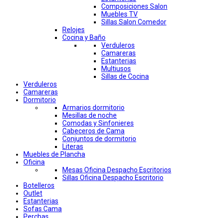
Composiciones Salon
Muebles TV
Sillas Salon Comedor
Relojes
Cocina y Baño
Verduleros
Camareras
Estanterias
Multiusos
Sillas de Cocina
Verduleros
Camareras
Dormitorio
Armarios dormitorio
Mesillas de noche
Comodas y Sinfonieres
Cabeceros de Cama
Conjuntos de dormitorio
Literas
Muebles de Plancha
Oficina
Mesas Oficina Despacho Escritorios
Sillas Oficina Despacho Escritorio
Botelleros
Outlet
Estanterias
Sofas Cama
Perchas