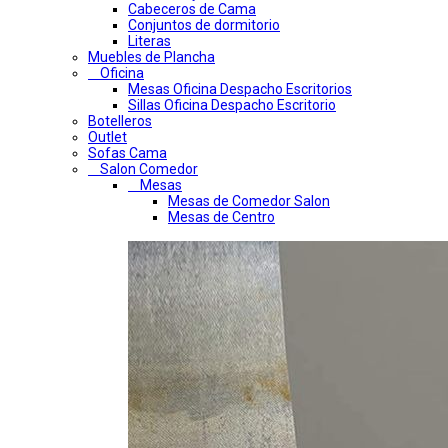
Cabeceros de Cama
Conjuntos de dormitorio
Literas
Muebles de Plancha
Oficina
Mesas Oficina Despacho Escritorios
Sillas Oficina Despacho Escritorio
Botelleros
Outlet
Sofas Cama
Salon Comedor
Mesas
Mesas de Comedor Salon
Mesas de Centro