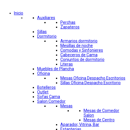
Comprar por categorías
Inicio
Auxiliares
Perchas
Zapateros
Sillas
Dormitorio
Armarios dormitorio
Mesillas de noche
Comodas y Sinfonieres
Cabeceros de Cama
Conjuntos de dormitorio
Literas
Muebles de Plancha
Oficina
Mesas Oficina Despacho Escritorios
Sillas Oficina Despacho Escritorio
Botelleros
Outlet
Sofas Cama
Salon Comedor
Mesas
Mesas de Comedor
Salon
Mesas de Centro
Aparador, Vitrina, Bar
Estanterias