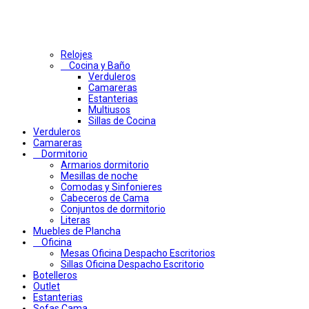
Relojes
Cocina y Baño
Verduleros
Camareras
Estanterias
Multiusos
Sillas de Cocina
Verduleros
Camareras
Dormitorio
Armarios dormitorio
Mesillas de noche
Comodas y Sinfonieres
Cabeceros de Cama
Conjuntos de dormitorio
Literas
Muebles de Plancha
Oficina
Mesas Oficina Despacho Escritorios
Sillas Oficina Despacho Escritorio
Botelleros
Outlet
Estanterias
Sofas Cama