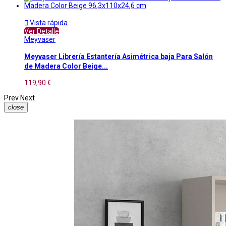

Vista rápida
Ver Detalle
Meyvaser
Meyvaser Librería Estantería Asimétrica baja Para Salón
de Madera Color Beige...
119,90 €
Prev
Next
close