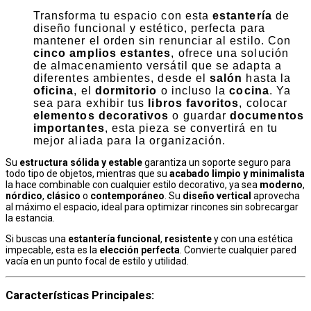
Transforma tu espacio con esta
estantería
de
diseño funcional y estético, perfecta para
mantener el orden sin renunciar al estilo. Con
cinco amplios estantes
, ofrece una solución
de almacenamiento versátil que se adapta a
diferentes ambientes, desde el
salón
hasta la
oficina
, el
dormitorio
o incluso la
cocina
. Ya
sea para exhibir tus
libros favoritos
, colocar
elementos decorativos
o guardar
documentos
importantes
, esta pieza se convertirá en tu
mejor aliada para la organización.
Su
estructura sólida y estable
garantiza un soporte seguro para
todo tipo de objetos, mientras que su
acabado limpio y minimalista
la hace combinable con cualquier estilo decorativo, ya sea
moderno
,
nórdico
,
clásico
o
contemporáneo
. Su
diseño vertical
aprovecha
al máximo el espacio, ideal para optimizar rincones sin sobrecargar
la estancia.
Si buscas una
estantería funcional
,
resistente
y con una estética
impecable, esta es la
elección perfecta
. Convierte cualquier pared
vacía en un punto focal de estilo y utilidad.
Características Principales
: