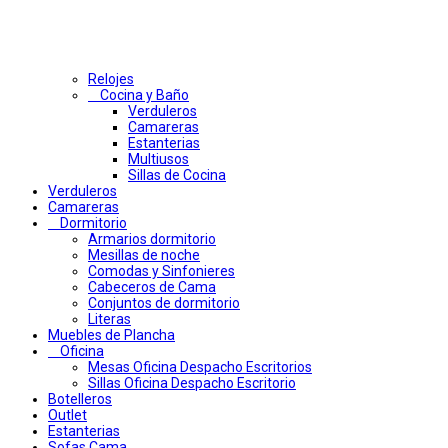
Relojes
Cocina y Baño
Verduleros
Camareras
Estanterias
Multiusos
Sillas de Cocina
Verduleros
Camareras
Dormitorio
Armarios dormitorio
Mesillas de noche
Comodas y Sinfonieres
Cabeceros de Cama
Conjuntos de dormitorio
Literas
Muebles de Plancha
Oficina
Mesas Oficina Despacho Escritorios
Sillas Oficina Despacho Escritorio
Botelleros
Outlet
Estanterias
Sofas Cama