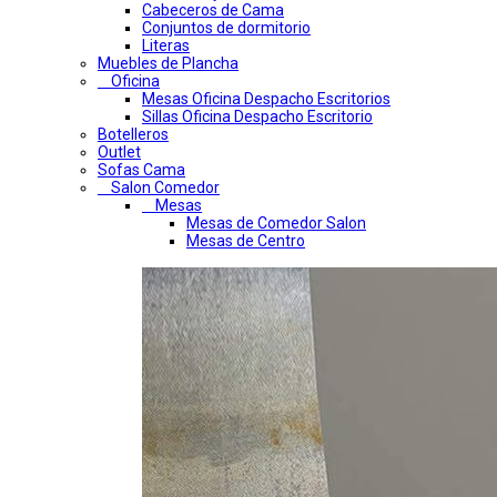
Cabeceros de Cama
Conjuntos de dormitorio
Literas
Muebles de Plancha
Oficina
Mesas Oficina Despacho Escritorios
Sillas Oficina Despacho Escritorio
Botelleros
Outlet
Sofas Cama
Salon Comedor
Mesas
Mesas de Comedor Salon
Mesas de Centro