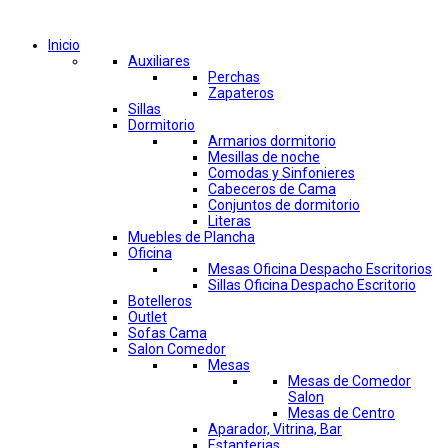
Comprar por categorías
Inicio
Auxiliares
Perchas
Zapateros
Sillas
Dormitorio
Armarios dormitorio
Mesillas de noche
Comodas y Sinfonieres
Cabeceros de Cama
Conjuntos de dormitorio
Literas
Muebles de Plancha
Oficina
Mesas Oficina Despacho Escritorios
Sillas Oficina Despacho Escritorio
Botelleros
Outlet
Sofas Cama
Salon Comedor
Mesas
Mesas de Comedor
Salon
Mesas de Centro
Aparador, Vitrina, Bar
Estanterias