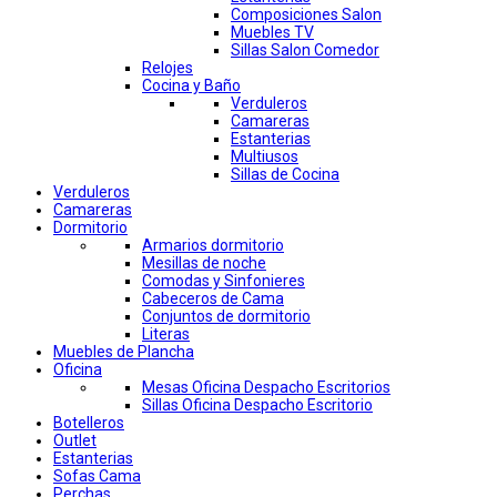
Composiciones Salon
Muebles TV
Sillas Salon Comedor
Relojes
Cocina y Baño
Verduleros
Camareras
Estanterias
Multiusos
Sillas de Cocina
Verduleros
Camareras
Dormitorio
Armarios dormitorio
Mesillas de noche
Comodas y Sinfonieres
Cabeceros de Cama
Conjuntos de dormitorio
Literas
Muebles de Plancha
Oficina
Mesas Oficina Despacho Escritorios
Sillas Oficina Despacho Escritorio
Botelleros
Outlet
Estanterias
Sofas Cama
Perchas