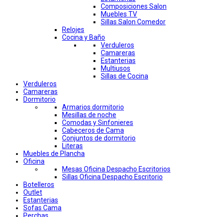
Composiciones Salon
Muebles TV
Sillas Salon Comedor
Relojes
Cocina y Baño
Verduleros
Camareras
Estanterias
Multiusos
Sillas de Cocina
Verduleros
Camareras
Dormitorio
Armarios dormitorio
Mesillas de noche
Comodas y Sinfonieres
Cabeceros de Cama
Conjuntos de dormitorio
Literas
Muebles de Plancha
Oficina
Mesas Oficina Despacho Escritorios
Sillas Oficina Despacho Escritorio
Botelleros
Outlet
Estanterias
Sofas Cama
Perchas