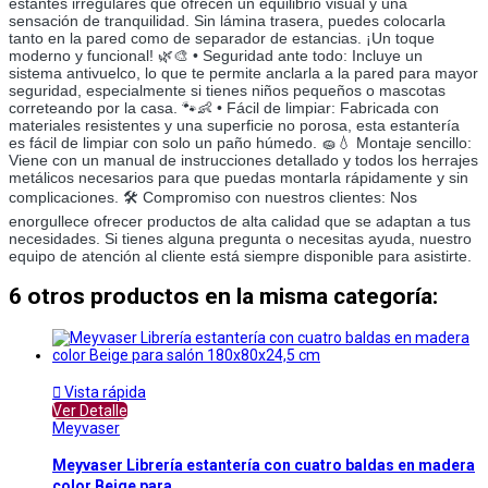
estantes irregulares que ofrecen un equilibrio visual y una
sensación de tranquilidad. Sin lámina trasera, puedes colocarla
tanto en la pared como de separador de estancias. ¡Un toque
moderno y funcional! 🌿🎨 • Seguridad ante todo: Incluye un
sistema antivuelco, lo que te permite anclarla a la pared para mayor
seguridad, especialmente si tienes niños pequeños o mascotas
correteando por la casa. 🐾👶 • Fácil de limpiar: Fabricada con
materiales resistentes y una superficie no porosa, esta estantería
es fácil de limpiar con solo un paño húmedo. 🧽💧 Montaje sencillo:
Viene con un manual de instrucciones detallado y todos los herrajes
metálicos necesarios para que puedas montarla rápidamente y sin
complicaciones. 🛠️ Compromiso con nuestros clientes: Nos
enorgullece ofrecer productos de alta calidad que se adaptan a tus
necesidades. Si tienes alguna pregunta o necesitas ayuda, nuestro
equipo de atención al cliente está siempre disponible para asistirte.
6 otros productos en la misma categoría:

Vista rápida
Ver Detalle
Meyvaser
Meyvaser Librería estantería con cuatro baldas en madera
color Beige para...