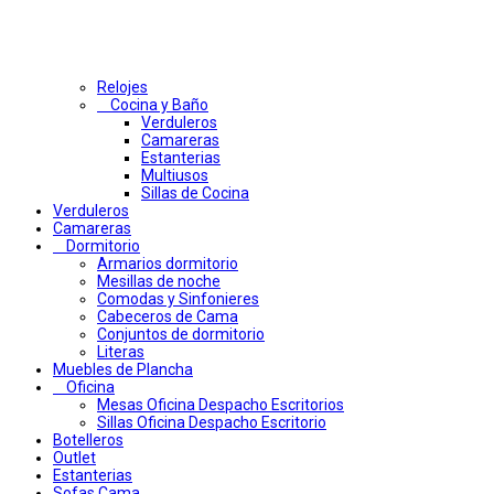
Relojes
Cocina y Baño
Verduleros
Camareras
Estanterias
Multiusos
Sillas de Cocina
Verduleros
Camareras
Dormitorio
Armarios dormitorio
Mesillas de noche
Comodas y Sinfonieres
Cabeceros de Cama
Conjuntos de dormitorio
Literas
Muebles de Plancha
Oficina
Mesas Oficina Despacho Escritorios
Sillas Oficina Despacho Escritorio
Botelleros
Outlet
Estanterias
Sofas Cama