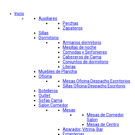
Comprar por categorías
Inicio
Auxiliares
Perchas
Zapateros
Sillas
Dormitorio
Armarios dormitorio
Mesillas de noche
Comodas y Sinfonieres
Cabeceros de Cama
Conjuntos de dormitorio
Literas
Muebles de Plancha
Oficina
Mesas Oficina Despacho Escritorios
Sillas Oficina Despacho Escritorio
Botelleros
Outlet
Sofas Cama
Salon Comedor
Mesas
Mesas de Comedor
Salon
Mesas de Centro
Aparador, Vitrina, Bar
Estanterias