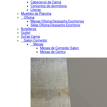
Cabeceros de Cama
Conjuntos de dormitorio
Literas
Muebles de Plancha
Oficina
Mesas Oficina Despacho Escritorios
Sillas Oficina Despacho Escritorio
Botelleros
Outlet
Sofas Cama
Salon Comedor
Mesas
Mesas de Comedor Salon
Mesas de Centro