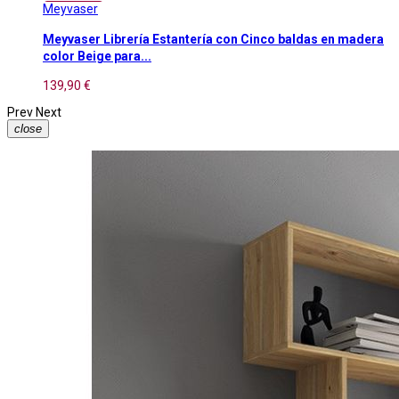
Meyvaser
Meyvaser Librería Estantería con Cinco baldas en madera
color Beige para...
139,90 €
Prev
Next
close