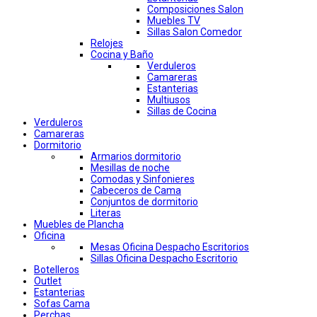
Composiciones Salon
Muebles TV
Sillas Salon Comedor
Relojes
Cocina y Baño
Verduleros
Camareras
Estanterias
Multiusos
Sillas de Cocina
Verduleros
Camareras
Dormitorio
Armarios dormitorio
Mesillas de noche
Comodas y Sinfonieres
Cabeceros de Cama
Conjuntos de dormitorio
Literas
Muebles de Plancha
Oficina
Mesas Oficina Despacho Escritorios
Sillas Oficina Despacho Escritorio
Botelleros
Outlet
Estanterias
Sofas Cama
Perchas