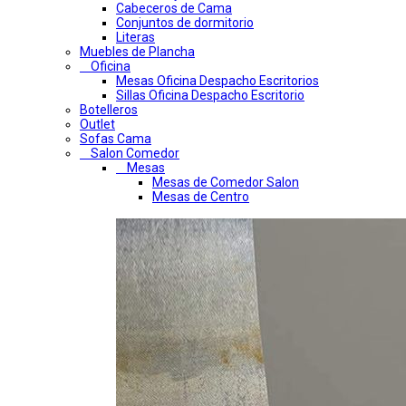
Cabeceros de Cama
Conjuntos de dormitorio
Literas
Muebles de Plancha
Oficina
Mesas Oficina Despacho Escritorios
Sillas Oficina Despacho Escritorio
Botelleros
Outlet
Sofas Cama
Salon Comedor
Mesas
Mesas de Comedor Salon
Mesas de Centro