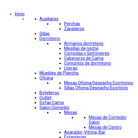
Comprar por categorías
Inicio
Auxiliares
Perchas
Zapateros
Sillas
Dormitorio
Armarios dormitorio
Mesillas de noche
Comodas y Sinfonieres
Cabeceros de Cama
Conjuntos de dormitorio
Literas
Muebles de Plancha
Oficina
Mesas Oficina Despacho Escritorios
Sillas Oficina Despacho Escritorio
Botelleros
Outlet
Sofas Cama
Salon Comedor
Mesas
Mesas de Comedor
Salon
Mesas de Centro
Aparador, Vitrina, Bar
Estanterias