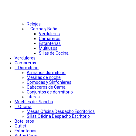
Relojes
Cocina y Baño
Verduleros
Camareras
Estanterias
Multiusos
Sillas de Cocina
Verduleros
Camareras
Dormitorio
Armarios dormitorio
Mesillas de noche
Comodas y Sinfonieres
Cabeceros de Cama
Conjuntos de dormitorio
Literas
Muebles de Plancha
Oficina
Mesas Oficina Despacho Escritorios
Sillas Oficina Despacho Escritorio
Botelleros
Outlet
Estanterias
Sofas Cama