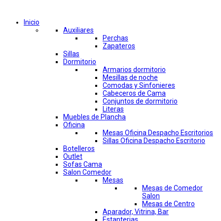
Comprar por categorías
Inicio
Auxiliares
Perchas
Zapateros
Sillas
Dormitorio
Armarios dormitorio
Mesillas de noche
Comodas y Sinfonieres
Cabeceros de Cama
Conjuntos de dormitorio
Literas
Muebles de Plancha
Oficina
Mesas Oficina Despacho Escritorios
Sillas Oficina Despacho Escritorio
Botelleros
Outlet
Sofas Cama
Salon Comedor
Mesas
Mesas de Comedor
Salon
Mesas de Centro
Aparador, Vitrina, Bar
Estanterias