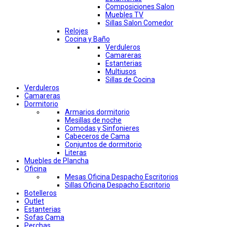
Composiciones Salon
Muebles TV
Sillas Salon Comedor
Relojes
Cocina y Baño
Verduleros
Camareras
Estanterias
Multiusos
Sillas de Cocina
Verduleros
Camareras
Dormitorio
Armarios dormitorio
Mesillas de noche
Comodas y Sinfonieres
Cabeceros de Cama
Conjuntos de dormitorio
Literas
Muebles de Plancha
Oficina
Mesas Oficina Despacho Escritorios
Sillas Oficina Despacho Escritorio
Botelleros
Outlet
Estanterias
Sofas Cama
Perchas