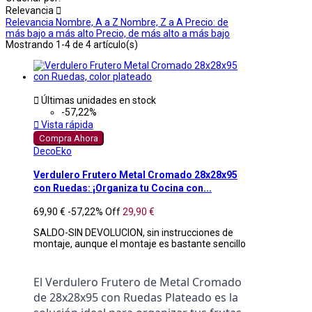
Relevancia

Relevancia
Nombre, A a Z
Nombre, Z a A
Precio: de
más bajo a más alto
Precio, de más alto a más bajo
Mostrando 1-4 de 4 artículo(s)

Últimas unidades en stock
-57,22%

Vista rápida
Compra Ahora
DecoEko
Verdulero Frutero Metal Cromado 28x28x95
con Ruedas: ¡Organiza tu Cocina con...
69,90 €
-57,22%
Off
29,90 €
SALDO-SIN DEVOLUCION, sin instrucciones de
montaje, aunque el montaje es bastante sencillo
El Verdulero Frutero de Metal Cromado 
de 28x28x95 con Ruedas Plateado es la 