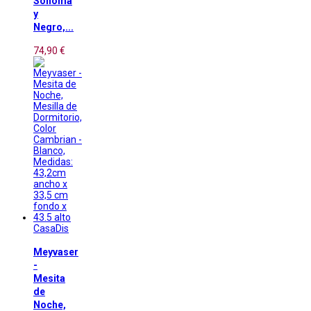
Sonoma
y
Negro,...
74,90 €
CasaDis
Meyvaser
-
Mesita
de
Noche,