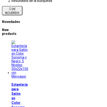
Resultados de la búsqueda

DE
ACUERDO
Novedades
New
products
Meyvaser
Estantería
para
Salón
en
Color