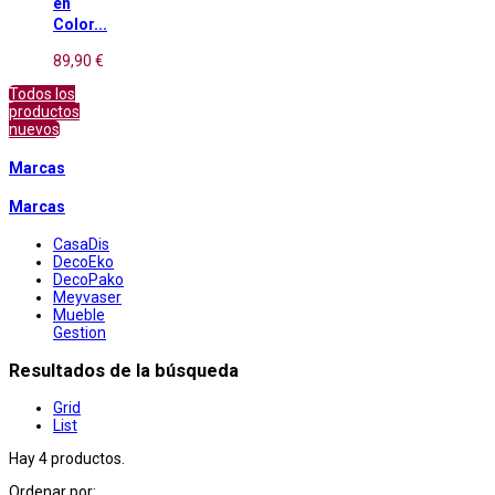
en
Color...
89,90 €
Todos los
productos
nuevos
Marcas
Marcas
CasaDis
DecoEko
DecoPako
Meyvaser
Mueble
Gestion
Resultados de la búsqueda
Grid
List
Hay 4 productos.
Ordenar por: