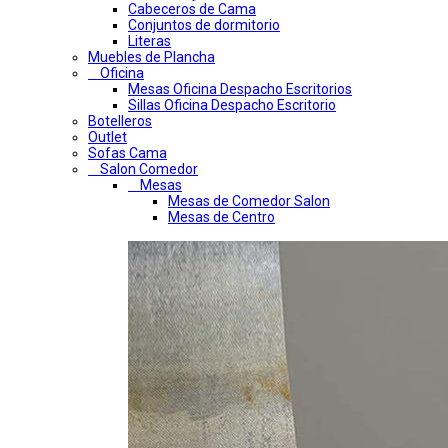
Cabeceros de Cama
Conjuntos de dormitorio
Literas
Muebles de Plancha
Oficina
Mesas Oficina Despacho Escritorios
Sillas Oficina Despacho Escritorio
Botelleros
Outlet
Sofas Cama
Salon Comedor
Mesas
Mesas de Comedor Salon
Mesas de Centro