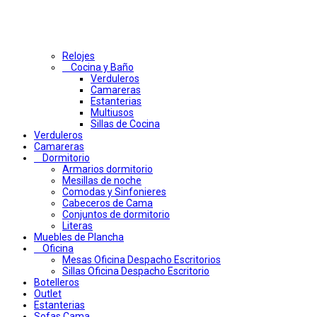
Relojes
Cocina y Baño
Verduleros
Camareras
Estanterias
Multiusos
Sillas de Cocina
Verduleros
Camareras
Dormitorio
Armarios dormitorio
Mesillas de noche
Comodas y Sinfonieres
Cabeceros de Cama
Conjuntos de dormitorio
Literas
Muebles de Plancha
Oficina
Mesas Oficina Despacho Escritorios
Sillas Oficina Despacho Escritorio
Botelleros
Outlet
Estanterias
Sofas Cama