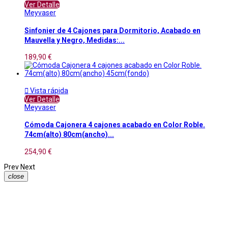
Ver Detalle
Meyvaser
Sinfonier de 4 Cajones para Dormitorio, Acabado en
Mauvella y Negro, Medidas:...
189,90 €

Vista rápida
Ver Detalle
Meyvaser
Cómoda Cajonera 4 cajones acabado en Color Roble.
74cm(alto) 80cm(ancho)...
254,90 €
Prev
Next
close