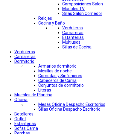
Composiciones Salon
Muebles TV
Sillas Salon Comedor
Relojes
Cocina y Baño
Verduleros
Camareras
Estanterias
Multiusos
Sillas de Cocina
Verduleros
Camareras
Dormitorio
Armarios dormitorio
Mesillas de noche
Comodas y Sinfonieres
Cabeceros de Cama
Conjuntos de dormitorio
Literas
Muebles de Plancha
Oficina
Mesas Oficina Despacho Escritorios
Sillas Oficina Despacho Escritorio
Botelleros
Outlet
Estanterias
Sofas Cama
Perchas