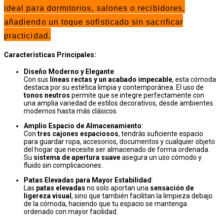
ideal para dormitorios, salones o recibidores,
añadiendo un toque sofisticado sin sacrificar
practicidad.
Características Principales:
Diseño Moderno y Elegante
:
Con sus
líneas rectas y un acabado impecable
, esta cómoda
destaca por su estética limpia y contemporánea. El uso de
tonos neutros
permite que se integre perfectamente con
una amplia variedad de estilos decorativos, desde ambientes
modernos hasta más clásicos.
Amplio Espacio de Almacenamiento
:
Con
tres cajones espaciosos
, tendrás suficiente espacio
para guardar ropa, accesorios, documentos y cualquier objeto
del hogar que necesite ser almacenado de forma ordenada.
Su
sistema de apertura suave
asegura un uso cómodo y
fluido sin complicaciones.
Patas Elevadas para Mayor Estabilidad
:
Las
patas elevadas
no solo aportan una
sensación de
ligereza visual
, sino que también facilitan la limpieza debajo
de la cómoda, haciendo que tu espacio se mantenga
ordenado con mayor facilidad.