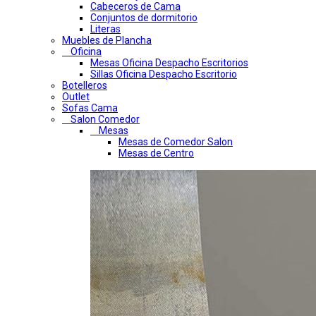
Cabeceros de Cama
Conjuntos de dormitorio
Literas
Muebles de Plancha
Oficina
Mesas Oficina Despacho Escritorios
Sillas Oficina Despacho Escritorio
Botelleros
Outlet
Sofas Cama
Salon Comedor
Mesas
Mesas de Comedor Salon
Mesas de Centro