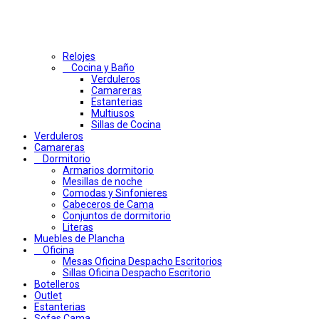
Relojes
Cocina y Baño
Verduleros
Camareras
Estanterias
Multiusos
Sillas de Cocina
Verduleros
Camareras
Dormitorio
Armarios dormitorio
Mesillas de noche
Comodas y Sinfonieres
Cabeceros de Cama
Conjuntos de dormitorio
Literas
Muebles de Plancha
Oficina
Mesas Oficina Despacho Escritorios
Sillas Oficina Despacho Escritorio
Botelleros
Outlet
Estanterias
Sofas Cama