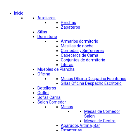
Comprar por categorías
Inicio
Auxiliares
Perchas
Zapateros
Sillas
Dormitorio
Armarios dormitorio
Mesillas de noche
Comodas y Sinfonieres
Cabeceros de Cama
Conjuntos de dormitorio
Literas
Muebles de Plancha
Oficina
Mesas Oficina Despacho Escritorios
Sillas Oficina Despacho Escritorio
Botelleros
Outlet
Sofas Cama
Salon Comedor
Mesas
Mesas de Comedor
Salon
Mesas de Centro
Aparador, Vitrina, Bar
Estanterias