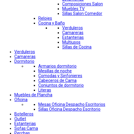
Composiciones Salon
Muebles TV
Sillas Salon Comedor
Relojes
Cocina y Baño
Verduleros
Camareras
Estanterias
Multiusos
Sillas de Cocina
Verduleros
Camareras
Dormitorio
Armarios dormitorio
Mesillas de noche
Comodas y Sinfonieres
Cabeceros de Cama
Conjuntos de dormitorio
Literas
Muebles de Plancha
Oficina
Mesas Oficina Despacho Escritorios
Sillas Oficina Despacho Escritorio
Botelleros
Outlet
Estanterias
Sofas Cama
Perchas