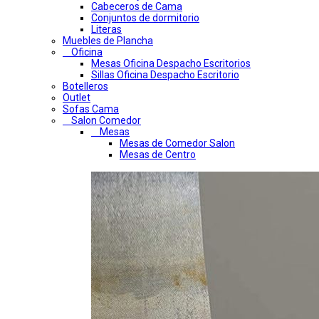
Cabeceros de Cama
Conjuntos de dormitorio
Literas
Muebles de Plancha
Oficina
Mesas Oficina Despacho Escritorios
Sillas Oficina Despacho Escritorio
Botelleros
Outlet
Sofas Cama
Salon Comedor
Mesas
Mesas de Comedor Salon
Mesas de Centro