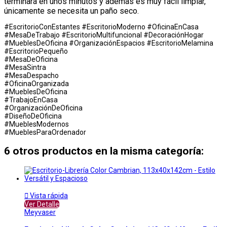
terminará en unos minutos y además es muy fácil limpiar,
únicamente se necesita un paño seco.
#EscritorioConEstantes #EscritorioModerno #OficinaEnCasa
#MesaDeTrabajo #EscritorioMultifuncional #DecoraciónHogar
#MueblesDeOficina #OrganizaciónEspacios #EscritorioMelamina
#EscritorioPequeño
#MesaDeOficina
#MesaSintra
#MesaDespacho
#OficinaOrganizada
#MueblesDeOficina
#TrabajoEnCasa
#OrganizaciónDeOficina
#DiseñoDeOficina
#MueblesModernos
#MueblesParaOrdenador
6 otros productos en la misma categoría:

Vista rápida
Ver Detalle
Meyvaser