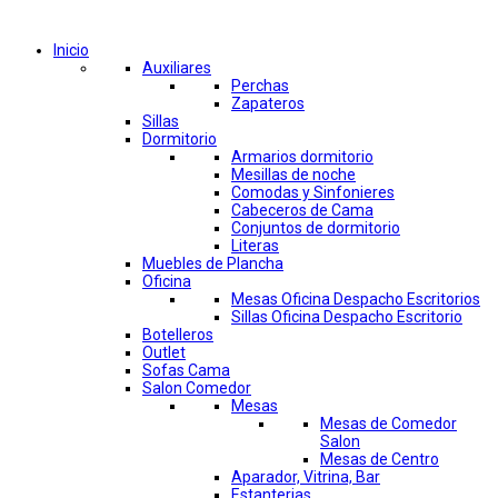
Comprar por categorías
Inicio
Auxiliares
Perchas
Zapateros
Sillas
Dormitorio
Armarios dormitorio
Mesillas de noche
Comodas y Sinfonieres
Cabeceros de Cama
Conjuntos de dormitorio
Literas
Muebles de Plancha
Oficina
Mesas Oficina Despacho Escritorios
Sillas Oficina Despacho Escritorio
Botelleros
Outlet
Sofas Cama
Salon Comedor
Mesas
Mesas de Comedor
Salon
Mesas de Centro
Aparador, Vitrina, Bar
Estanterias