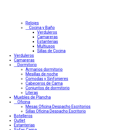
Relojes
Cocina y Baño
Verduleros
Camareras
Estanterias
Multiusos
Sillas de Cocina
Verduleros
Camareras
Dormitorio
Armarios dormitorio
Mesillas de noche
Comodas y Sinfonieres
Cabeceros de Cama
Conjuntos de dormitorio
Literas
Muebles de Plancha
Oficina
Mesas Oficina Despacho Escritorios
Sillas Oficina Despacho Escritorio
Botelleros
Outlet
Estanterias
Sofas Cama